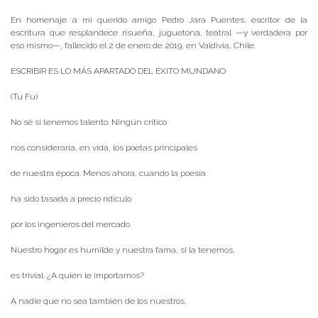
En homenaje a mi querido amigo Pedro Jara Puentes, escritor de la
escritura que resplandece risueña, juguetona, teatral —y verdadera por
eso mismo—, fallecido el 2 de enero de 2019, en Valdivia, Chile.
ESCRIBIR ES LO MÁS APARTADO DEL ÉXITO MUNDANO
(Tu Fu)
No sé si tenemos talento. Ningún crítico
nos consideraría, en vida, los poetas principales
de nuestra época. Menos ahora, cuando la poesía
ha sido tasada a precio ridículo
por los ingenieros del mercado.
Nuestro hogar es humilde y nuestra fama, si la tenemos,
es trivial. ¿A quién le importamos?
A nadie que no sea también de los nuestros.