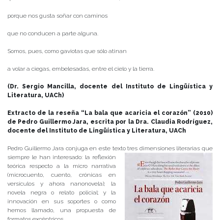
porque nos gusta soñar con caminos
que no conducen a parte alguna.
Somos, pues, como gaviotas que sólo atinan
a volar a ciegas, embelesadas, entre el cielo y la tierra.
(Dr. Sergio Mancilla, docente del Instituto de Lingüística y
Literatura, UACh)
Extracto de la reseña “La bala que acaricia el corazón” (2010)
de Pedro Guillermo Jara, escrita por la Dra. Claudia Rodríguez,
docente del Instituto de Lingüística y Literatura, UACh
Pedro Guillermo Jara conjuga en este texto tres dimensiones literarias que
siempre le han interesado: la reflexión
teórica respecto a la micro narrativa
(microcuento, cuento, crónicas en
versículos y ahora nanonovela); la
novela negra o relato policial; y la
innovación en sus soportes o como
hemos llamado, una propuesta de
formatos excéntricos.