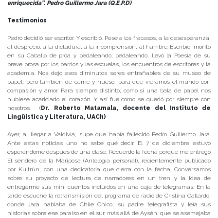
enriquecida”. Pedro Guillermo Jara (Q.E.P.D)
Testimonios
Pedro decidió ser escritor. Y escribió. Pese a los fracasos, a la desesperanza,
al desprecio, a la dictadura, a la incomprensión, al hambre. Escribió, montó
en su Caballo de proa y pedaleando, pedaleando, llevó la Poesía de su
breve prosa por los barrios y las escuelas, los encuentros de escritores y la
academia. Nos dejó esos diminutos seres entrañables de su museo de
papel, pero también de carne y hueso, para que viéramos el mundo con
compasión y amor. Para siempre distinto, como si una bala de papel nos
hubiese acariciado el corazón. Y así fue como se quedó por siempre con
nosotros. (
Dr. Roberto Matamala, docente del Instituto de
Lingüística y Literatura, UACh)
Ayer, al llegar a Valdivia, supe que había fallecido Pedro Guillermo Jara.
Ante estas noticias uno no sabe qué decir. El 7 de diciembre estuvo
esperándome después de una clase. Recuerdo la fecha porque me entregó
El sendero de la Mariposa (Antología personal), recientemente publicado
por Kultrún, con una dedicatoria que cierra con la fecha. Conversamos
sobre su proyecto de lectura de narradores en un tren y la idea de
entregarme sus mini cuentos incluidos en una caja de telegramas. En la
tarde escuché la retransmisión del programa de radio de Cristina Gallardo,
donde Jara hablaba de Chile Chico, su padre telegrafista y leía sus
historias sobre ese paraíso en el sur, más allá de Aysén, que se asemejaba