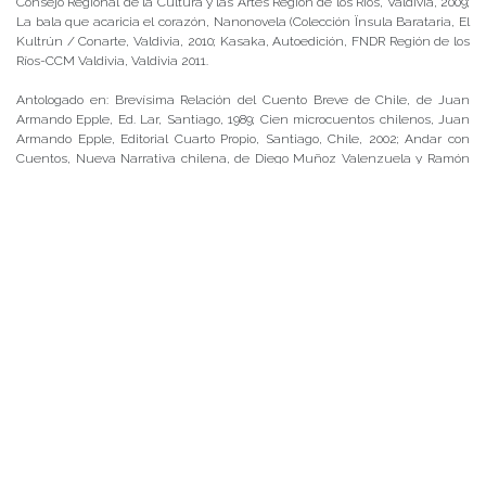
Consejo Regional de la Cultura y las Artes Región de los Ríos, Valdivia, 2009;
La bala que acaricia el corazón, Nanonovela (Colección Ïnsula Barataria, El
Kultrún / Conarte, Valdivia, 2010; Kasaka, Autoedición, FNDR Región de los
Ríos-CCM Valdivia, Valdivia 2011.
Antologado en: Brevísima Relación del Cuento Breve de Chile, de Juan
Armando Epple, Ed. Lar, Santiago, 1989; Cien microcuentos chilenos, Juan
Armando Epple, Editorial Cuarto Propio, Santiago, Chile, 2002; Andar con
Cuentos, Nueva Narrativa chilena, de Diego Muñoz Valenzuela y Ramón
Díaz Eterovic, Mosquito Editores, Santiago, 1992; Héroes Civiles & Santos
Laicos, de Yanko González-Cangas, Barba de Palo Ediciones, Valdivia 1999;
Cien Microcuentos chilenos, de Juan Armando Epple, Cuarto Propio,
Santiago, 2002; Al Sur de la Palabra, Letras de Chile (Mosquito
Comunicaciones, Santiago, 2005); Letras Rojas, Cuentos negros y policíacos,
Ramón Díaz Eterovic, compilador (LOM Ediciones, Santiago, 2009); Arden
Andes, Antología de microficciones Argentinochilenas, Selección y prólogo
de Sandra Bianchi, Macedonia Ediciones, Buenos Aires, Argentina, 2010;
¡Basta! + de 100 hombres contra la violencia de género, Ediciones Asterión,
Santiago, Chile, 2012.
En 1998 obtiene la Beca del Consejo Nacional del Libro y la Lectura. El 2003
la Pasantía para Escritores Profesionales del Consejo Nacional del Libro y la
Lectura, para terminar de escribir el libro-objeto El Rollo de Chile Chico y el
2006 obtiene el premio Crónicas Regionales por su libro Patagonia Blues,
del Consejo Nacional del Libro y la Lectura. En 2011 obtiene la Beca de