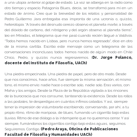
a una utopía anterior al golpe de estado. La voz se alberga en la radio como
otro tiempo y espacio. Patagonia Blues, decía, se transformó para mí en un
estado de ánimo. Creo que la brevedad de los relatos y personalidad de
Pedro Guillermo Jara entregaba esa impronta de una ucronía o, quizás,
heterotopía: “A través del desnudo cerezo observo el planeta marte; a través
del dióxido de carbono, del nitrógeno y del argón observo al planeta tierra”,
leo en Miradas, el telegrama que me pasó cuando recién llegué a Valdivia.
“Todos hemos nacido en Lisboa, pero nunca hemos regresado”, dice en otro
de la misma cartilla. Escribo este mensaje como un telegrama de las
conversaciones inconclusas; todos hemos nacido de algún modo en Chile
Chico, Pedro, y quizás nunca regresaremos. (
Dr. Jorge Polanco,
docente del Instituto de Filosofía, UACh)
Una piedra empecinada. Una piedra de papel, pero de otro modo. Desde
que nos conocimos, hace años, fue siempre la misma sensación, el mismo
tono, el mismo envío: nadie hace o escribe solo, nadie solo. Eras varios, con
Maha y los amigos. Desde la Plaza de la República vigilada a los rincones
de la burocracia que nos consume, tanteando la existencia. Desde los rollos
a las postales, te desperdigas en cuántos ínfimos caballos. Y así, siempre
tener la impresión de vislumbrarte escribiendo, conversando, por ahí, a tu
propio ritmo, ritmo de mariposa, de blues, fumando un cigarrillo bajo estas
lluvias. Ritmo de ese diálogo a la intemperie que no queremos cerrar. Y así
siempre, fumándonos los cigarrillos contigo bajo estas aguas, seguimos.
Seguiremos. Contigo.
(Pedro Araya, Oficina de Publicaciones
Facultad de Filosofía y Humanidades UACh)