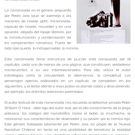
La nanonovela es el género propuesto
por Pedro Jara (que se asemeja a las
nociones de novela petit, micronovela,
cápsula de novela, nouvelle) y es una
apuesta, alejada del ropaje literario, por
la miniaturización y condensación de
los componentes narrativos. Fuera de
todo ripio queda lo indispensable, lo mínimo.
Esta nanonovela tiene estructura de puzzle; está compuesta por 18
capítulos, cada uno de menos de una página, que constituyen verdaderos
microcuentos, a su vez interrelacionados. Para ello utiliza el autor
estrategias como la circularidad, la alternancia, la completud. Los
personajes apenas esbozados en un capítulo, se completan en los
siguientes, y el lector atento a esas pistas va atando cabos y descubriendo,
por ejemplo, las distintas relaciones parentales.
El autor textual de esta nonanovela nos recuerda al detective privado Peter
William O’ Hara , alter ego del autor real; por el alto conocimiento de la jerga
policíaca, los códigos del narcotráfico (como el bebé, la muchacha, la
mexicana); sus características de observador y su pasión por la crónica roja.
Este género trabajado latamente por Pedro Jara, es propio de la ‘Nueva
Narrativa Chilena’ en tanto es una posibilidad de tematizar la realidad
social y política del país, una atmósfera asfixiante, donde prima la violencia,