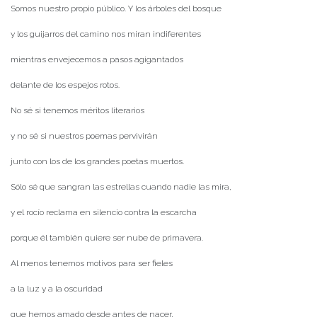
Somos nuestro propio público. Y los árboles del bosque
y los guijarros del camino nos miran indiferentes
mientras envejecemos a pasos agigantados
delante de los espejos rotos.
No sé si tenemos méritos literarios
y no sé si nuestros poemas pervivirán
junto con los de los grandes poetas muertos.
Sólo sé que sangran las estrellas cuando nadie las mira,
y el rocío reclama en silencio contra la escarcha
porque él también quiere ser nube de primavera.
Al menos tenemos motivos para ser fieles
a la luz y a la oscuridad
que hemos amado desde antes de nacer,