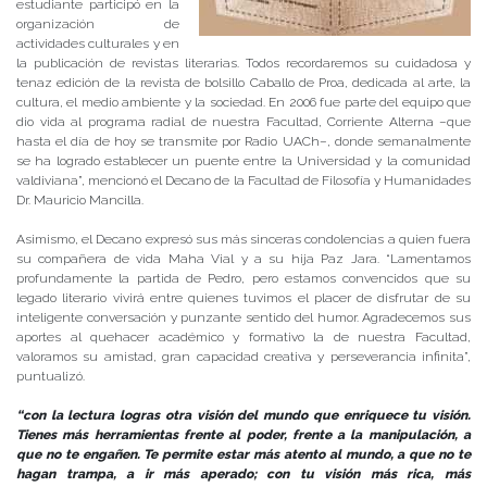
estudiante participó en la
organización de
actividades culturales y en
la publicación de revistas literarias. Todos recordaremos su cuidadosa y
tenaz edición de la revista de bolsillo Caballo de Proa, dedicada al arte, la
cultura, el medio ambiente y la sociedad. En 2006 fue parte del equipo que
dio vida al programa radial de nuestra Facultad, Corriente Alterna –que
hasta el día de hoy se transmite por Radio UACh–, donde semanalmente
se ha logrado establecer un puente entre la Universidad y la comunidad
valdiviana”, mencionó el Decano de la Facultad de Filosofía y Humanidades
Dr. Mauricio Mancilla.
Asimismo, el Decano expresó sus más sinceras condolencias a quien fuera
su compañera de vida Maha Vial y a su hija Paz Jara. “Lamentamos
profundamente la partida de Pedro, pero estamos convencidos que su
legado literario vivirá entre quienes tuvimos el placer de disfrutar de su
inteligente conversación y punzante sentido del humor. Agradecemos sus
aportes al quehacer académico y formativo la de nuestra Facultad,
valoramos su amistad, gran capacidad creativa y perseverancia infinita”,
puntualizó.
“con la lectura logras otra visión del mundo que enriquece tu visión.
Tienes más herramientas frente al poder, frente a la manipulación, a
que no te engañen. Te permite estar más atento al mundo, a que no te
hagan trampa, a ir más aperado; con tu visión más rica, más