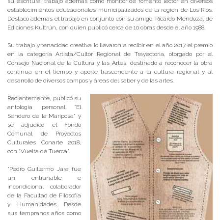
su escritura; trabajó además como monitor de fomento lector en diversos
establecimientos educacionales municipalizados de la región de Los Ríos.
Destacó además el trabajo en conjunto con su amigo, Ricardo Mendoza, de
Ediciones Kultrún, con quien publicó cerca de 10 obras desde el año 1988.
Su trabajo y tenacidad creativa lo llevaron a recibir en el año 2017 el premio
en la categoría Artista/Cultor Regional de Trayectoria, otorgado por el
Consejo Nacional de la Cultura y las Artes, destinado a reconocer la obra
continua en el tiempo y aporte trascendente a la cultura regional y al
desarrollo de diversos campos y áreas del saber y de las artes.
Recientemente, publicó su
antología personal “El
Sendero de la Mariposa” y
se adjudicó el Fondo
Comunal de Proyectos
Culturales Conarte 2018,
con “Vuelta de Tuerca”.
“Pedro Guillermo Jara fue
un entrañable e
incondicional colaborador
de la Facultad de Filosofía
y Humanidades. Desde
sus tempranos años como