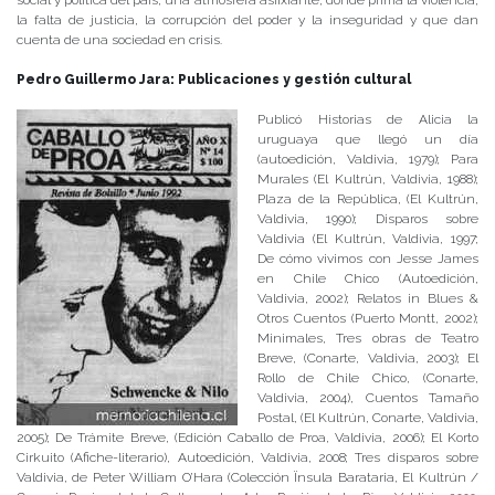
la falta de justicia, la corrupción del poder y la inseguridad y que dan
cuenta de una sociedad en crisis.
Pedro Guillermo Jara: Publicaciones y gestión cultural
Publicó Historias de Alicia la
uruguaya que llegó un día
(autoedición, Valdivia, 1979); Para
Murales (El Kultrún, Valdivia, 1988);
Plaza de la República, (El Kultrún,
Valdivia, 1990); Disparos sobre
Valdivia (El Kultrún, Valdivia, 1997;
De cómo vivimos con Jesse James
en Chile Chico (Autoedición,
Valdivia, 2002); Relatos in Blues &
Otros Cuentos (Puerto Montt, 2002);
Minimales, Tres obras de Teatro
Breve, (Conarte, Valdivia, 2003); El
Rollo de Chile Chico, (Conarte,
Valdivia, 2004), Cuentos Tamaño
Postal, (El Kultrún, Conarte, Valdivia,
2005); De Trámite Breve, (Edición Caballo de Proa, Valdivia, 2006); El Korto
Cirkuito (Afiche-literario), Autoedición, Valdivia, 2008; Tres disparos sobre
Valdivia, de Peter William O’Hara (Colección Ïnsula Barataria, El Kultrún /