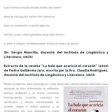
que hemos amado desde antes de nacer,
porque nos gusta soñar con caminos
que no conducen a parte alguna.
Somos, pues, como gaviotas que sólo atinan
a volar a ciegas, embelesadas, entre el cielo y la tierra.
(Dr. Sergio Mancilla, docente del Instituto de Lingüística y
Literatura, UACh)
Extracto de la reseña “La bala que acaricia el corazón” (2010)
de Pedro Guillermo Jara, escrita por la Dra. Claudia Rodríguez,
docente del Instituto de Lingüística y Literatura, UACh
Pedro Guillermo Jara conjuga en este texto tres dimensiones literarias que
siempre le han interesado: la reflexión
teórica respecto a la micro narrativa
(microcuento, cuento, crónicas en
versículos y ahora nanonovela); la
novela negra o relato policial; y la
innovación en sus soportes o como