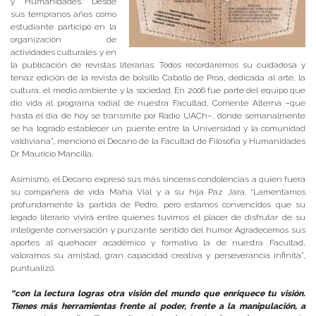
y Humanidades. Desde
sus tempranos años como
estudiante participó en la
organización de
actividades culturales y en
la publicación de revistas literarias. Todos recordaremos su cuidadosa y
tenaz edición de la revista de bolsillo Caballo de Proa, dedicada al arte, la
cultura, el medio ambiente y la sociedad. En 2006 fue parte del equipo que
dio vida al programa radial de nuestra Facultad, Corriente Alterna –que
hasta el día de hoy se transmite por Radio UACh–, donde semanalmente
se ha logrado establecer un puente entre la Universidad y la comunidad
valdiviana”, mencionó el Decano de la Facultad de Filosofía y Humanidades
Dr. Mauricio Mancilla.
Asimismo, el Decano expresó sus más sinceras condolencias a quien fuera
su compañera de vida Maha Vial y a su hija Paz Jara. “Lamentamos
profundamente la partida de Pedro, pero estamos convencidos que su
legado literario vivirá entre quienes tuvimos el placer de disfrutar de su
inteligente conversación y punzante sentido del humor. Agradecemos sus
aportes al quehacer académico y formativo la de nuestra Facultad,
valoramos su amistad, gran capacidad creativa y perseverancia infinita”,
puntualizó.
“con la lectura logras otra visión del mundo que enriquece tu visión.
Tienes más herramientas frente al poder, frente a la manipulación, a