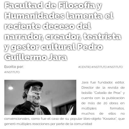
Facultad de Filosofía y
Humanidades lamenta el
reciente deceso del
narrador, creador, teatrista
y gestor cultural Pedro
Guillermo Jara
Escrito por:
Carolina Angulo | 03/01/2019 |
#CENTRO #INSTITUTO #INSTITUTO
#INSTITUTO
Jara fue fundador, editor,
Director de la revista de
bolsillo “Caballo de Proa” y
cuenta con la publicación
de más de 20 obras en
múltiples formatos,
muchos de ellos no
convencionales, como fue el caso de su popular libro-objeto “Kasaka”, que
generó múltiples reacciones por parte de la comunidad