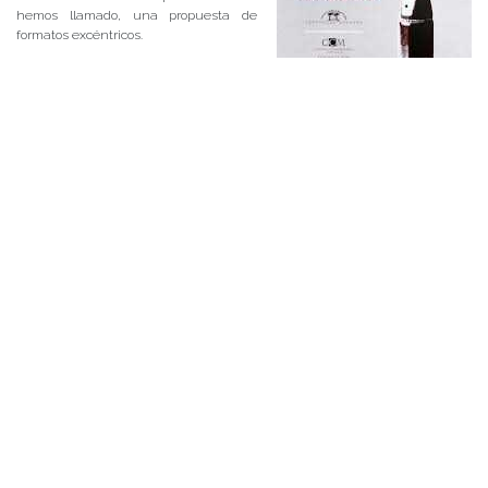
hemos llamado, una propuesta de
formatos excéntricos.
La nanonovela es el género propuesto
por Pedro Jara (que se asemeja a las
nociones de novela petit, micronovela,
cápsula de novela, nouvelle) y es una
apuesta, alejada del ropaje literario, por
la miniaturización y condensación de
los componentes narrativos. Fuera de
todo ripio queda lo indispensable, lo mínimo.
Esta nanonovela tiene estructura de puzzle; está compuesta por 18
capítulos, cada uno de menos de una página, que constituyen verdaderos
microcuentos, a su vez interrelacionados. Para ello utiliza el autor
estrategias como la circularidad, la alternancia, la completud. Los
personajes apenas esbozados en un capítulo, se completan en los
siguientes, y el lector atento a esas pistas va atando cabos y descubriendo,
por ejemplo, las distintas relaciones parentales.
El autor textual de esta nonanovela nos recuerda al detective privado Peter
William O’ Hara , alter ego del autor real; por el alto conocimiento de la jerga
policíaca, los códigos del narcotráfico (como el bebé, la muchacha, la
mexicana); sus características de observador y su pasión por la crónica roja.
Este género trabajado latamente por Pedro Jara, es propio de la ‘Nueva