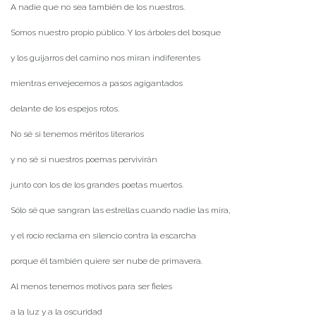
A nadie que no sea también de los nuestros.
Somos nuestro propio público. Y los árboles del bosque
y los guijarros del camino nos miran indiferentes
mientras envejecemos a pasos agigantados
delante de los espejos rotos.
No sé si tenemos méritos literarios
y no sé si nuestros poemas pervivirán
junto con los de los grandes poetas muertos.
Sólo sé que sangran las estrellas cuando nadie las mira,
y el rocío reclama en silencio contra la escarcha
porque él también quiere ser nube de primavera.
Al menos tenemos motivos para ser fieles
a la luz y a la oscuridad