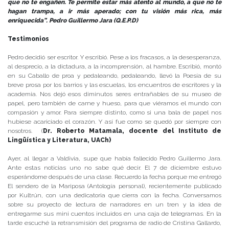
que no te engañen. Te permite estar más atento al mundo, a que no te
hagan trampa, a ir más aperado; con tu visión más rica, más
enriquecida”. Pedro Guillermo Jara (Q.E.P.D)
Testimonios
Pedro decidió ser escritor. Y escribió. Pese a los fracasos, a la desesperanza,
al desprecio, a la dictadura, a la incomprensión, al hambre. Escribió, montó
en su Caballo de proa y pedaleando, pedaleando, llevó la Poesía de su
breve prosa por los barrios y las escuelas, los encuentros de escritores y la
academia. Nos dejó esos diminutos seres entrañables de su museo de
papel, pero también de carne y hueso, para que viéramos el mundo con
compasión y amor. Para siempre distinto, como si una bala de papel nos
hubiese acariciado el corazón. Y así fue como se quedó por siempre con
nosotros. (
Dr. Roberto Matamala, docente del Instituto de
Lingüística y Literatura, UACh)
Ayer, al llegar a Valdivia, supe que había fallecido Pedro Guillermo Jara.
Ante estas noticias uno no sabe qué decir. El 7 de diciembre estuvo
esperándome después de una clase. Recuerdo la fecha porque me entregó
El sendero de la Mariposa (Antología personal), recientemente publicado
por Kultrún, con una dedicatoria que cierra con la fecha. Conversamos
sobre su proyecto de lectura de narradores en un tren y la idea de
entregarme sus mini cuentos incluidos en una caja de telegramas. En la
tarde escuché la retransmisión del programa de radio de Cristina Gallardo,