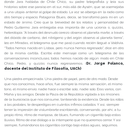
donde Jara hablaba de Chile Chico, su padre telegrafista y leía sus
historias sobre ese paraíso en el sur, más allá de Aysén, que se asemejaba
a una utopía anterior al golpe de estado. La voz se alberga en la radio como
otro tiempo y espacio. Patagonia Blues, decía, se transformó para mí en un
estado de ánimo. Creo que la brevedad de los relatos y personalidad de
Pedro Guillermo Jara entregaba esa impronta de una ucronía o, quizás,
heterotopía: “A través del desnudo cerezo observo el planeta marte; a través
del dióxido de carbono, del nitrógeno y del argón observo al planeta tierra”,
leo en Miradas, el telegrama que me pasó cuando recién llegué a Valdivia.
“Todos hemos nacido en Lisboa, pero nunca hemos regresado”, dice en otro
de la misma cartilla. Escribo este mensaje como un telegrama de las
conversaciones inconclusas; todos hemos nacido de algún modo en Chile
Chico, Pedro, y quizás nunca regresaremos. (
Dr. Jorge Polanco,
docente del Instituto de Filosofía, UACh)
Una piedra empecinada. Una piedra de papel, pero de otro modo. Desde
que nos conocimos, hace años, fue siempre la misma sensación, el mismo
tono, el mismo envío: nadie hace o escribe solo, nadie solo. Eras varios, con
Maha y los amigos. Desde la Plaza de la República vigilada a los rincones
de la burocracia que nos consume, tanteando la existencia. Desde los rollos
a las postales, te desperdigas en cuántos ínfimos caballos. Y así, siempre
tener la impresión de vislumbrarte escribiendo, conversando, por ahí, a tu
propio ritmo, ritmo de mariposa, de blues, fumando un cigarrillo bajo estas
lluvias. Ritmo de ese diálogo a la intemperie que no queremos cerrar. Y así
siempre, fumándonos los cigarrillos contigo bajo estas aguas, seguimos.