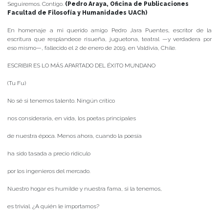
Seguiremos. Contigo.
(Pedro Araya, Oficina de Publicaciones
Facultad de Filosofía y Humanidades UACh)
En homenaje a mi querido amigo Pedro Jara Puentes, escritor de la
escritura que resplandece risueña, juguetona, teatral —y verdadera por
eso mismo—, fallecido el 2 de enero de 2019, en Valdivia, Chile.
ESCRIBIR ES LO MÁS APARTADO DEL ÉXITO MUNDANO
(Tu Fu)
No sé si tenemos talento. Ningún crítico
nos consideraría, en vida, los poetas principales
de nuestra época. Menos ahora, cuando la poesía
ha sido tasada a precio ridículo
por los ingenieros del mercado.
Nuestro hogar es humilde y nuestra fama, si la tenemos,
es trivial. ¿A quién le importamos?