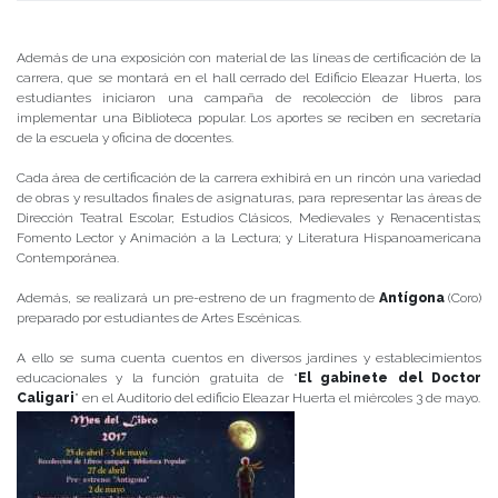
Publicado el
28/04/2017
- Facultad de Filosofía y Humanidades
Además de una exposición con material de las líneas de certificación de la
carrera, que se montará en el hall cerrado del Edificio Eleazar Huerta, los
estudiantes iniciaron una campaña de recolección de libros para
implementar una Biblioteca popular. Los aportes se reciben en secretaría
de la escuela y oficina de docentes.
Cada área de certificación de la carrera exhibirá en un rincón una variedad
de obras y resultados finales de asignaturas, para representar las áreas de
Dirección Teatral Escolar; Estudios Clásicos, Medievales y Renacentistas;
Fomento Lector y Animación a la Lectura; y Literatura Hispanoamericana
Contemporánea.
Además, se realizará un pre-estreno de un fragmento de
Antígona
(Coro)
preparado por estudiantes de Artes Escénicas.
A ello se suma cuenta cuentos en diversos jardines y establecimientos
educacionales y la función gratuita de “
El gabinete del Doctor
Caligari
” en el Auditorio del edificio Eleazar Huerta el miércoles 3 de mayo.