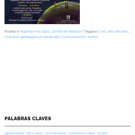
Posted in
Agenda Facultad
,
Centro de Noticias
|
Tagged
Cine
,
mes del libro
,
muestra
,
pedagogía en lenguaje y comunicación
,
teatro
PALABRAS CLAVES
agenda facultad
arte y cultura
centro de noticias
conferencias y charlas
facultad