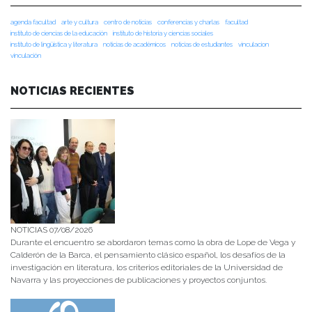
agenda facultad
arte y cultura
centro de noticias
conferencias y charlas
facultad
instituto de ciencias de la educación
instituto de historia y ciencias sociales
instituto de lingüística y literatura
noticias de académicos
noticias de estudiantes
vinculacion
vinculación
NOTICIAS RECIENTES
NOTICIAS 07/08/2026
Durante el encuentro se abordaron temas como la obra de Lope de Vega y
Calderón de la Barca, el pensamiento clásico español, los desafíos de la
investigación en literatura, los criterios editoriales de la Universidad de
Navarra y las proyecciones de publicaciones y proyectos conjuntos.