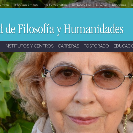
lumnos
Info Académicos
Info Funcionarios
SIVEDUC MD
SIACAD
Biblioteca
S
INSTITUTOS Y CENTROS
CARRERAS
POSTGRADO
EDUCACI