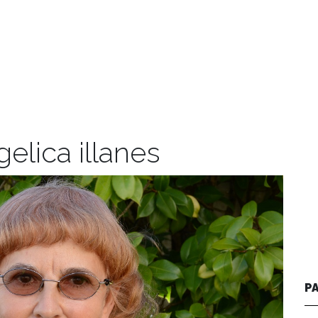
elica illanes
P