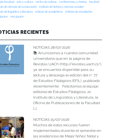
da facultad
arte y cultura
centro de noticias
conferencias y charlas
facultad
tuto de ciencias de la educación
instituto de historia y ciencias sociales
tuto de lingüística y literatura
noticias de académicos
noticias de estudiantes
ulacion
vinculación
OTICIAS RECIENTES
NOTICIAS 28/07/2026
📚 Anunciamos a nuestra comunidad
universitaria que en la página de
Revistas UACh (http://revistas.uach.cl/),
ya se encuentra disponible para su
lectura y descarga la edición del n° 77
de Estudios Filológicos (EFIL), publicado
recientemente. Felicitamos al equipo
editorial de Estudios Filológicos, al
Instituto de Lingüística y Literatura, la
Oficina de Publicaciones de la Facultad
[…]
NOTICIAS 15/07/2026
Muchos de estos recursos fueron
implementados durante el semestre en
las residencias de Mejor Niñez Nidal y