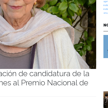
agen
insti
insti
vinc
N
ción de candidatura de la
anes al Premio Nacional de
manidades