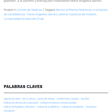
galardón, a la pionera y distinguida historiadora María Angélica Illanes.
Posted in
Centro de Noticias
|
Tagged
Illanes al Premio Nacional
,
Inscripción
de candidatura
,
maria angelica illanes
,
premio nacional de historia
,
Universidad Austral de Chile
PALABRAS CLAVES
agenda facultad
arte y cultura
centro de noticias
conferencias y charlas
facultad
instituto de ciencias de la educación
instituto de historia y ciencias sociales
instituto de lingüística y literatura
noticias de académicos
noticias de estudiantes
vinculacion
vinculación