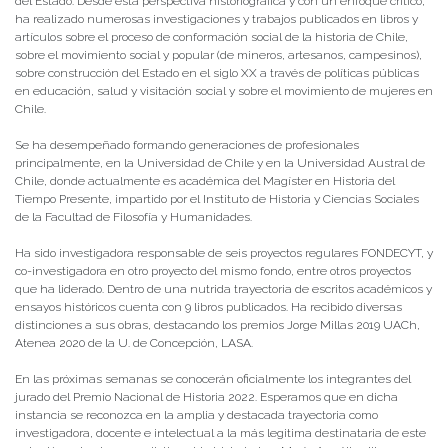
del Estado. Desde esta perspectiva historiográfica y con un enfoque crítico,
ha realizado numerosas investigaciones y trabajos publicados en libros y
artículos sobre el proceso de conformación social de la historia de Chile,
sobre el movimiento social y popular (de mineros, artesanos, campesinos),
sobre construcción del Estado en el siglo XX a través de políticas públicas
en educación, salud y visitación social y sobre el movimiento de mujeres en
Chile.
Se ha desempeñado formando generaciones de profesionales
principalmente, en la Universidad de Chile y en la Universidad Austral de
Chile, donde actualmente es académica del Magíster en Historia del
Tiempo Presente, impartido por el Instituto de Historia y Ciencias Sociales
de la Facultad de Filosofía y Humanidades.
Ha sido investigadora responsable de seis proyectos regulares FONDECYT, y
co-investigadora en otro proyecto del mismo fondo, entre otros proyectos
que ha liderado. Dentro de una nutrida trayectoria de escritos académicos y
ensayos históricos cuenta con 9 libros publicados. Ha recibido diversas
distinciones a sus obras, destacando los premios Jorge Millas 2019 UACh,
Atenea 2020 de la U. de Concepción, LASA.
En las próximas semanas se conocerán oficialmente los integrantes del
jurado del Premio Nacional de Historia 2022. Esperamos que en dicha
instancia se reconozca en la amplia y destacada trayectoria como
investigadora, docente e intelectual a la más legitima destinataria de este