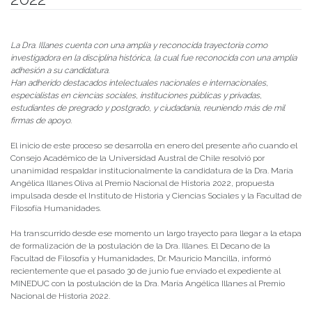
Publicado el
08/07/2022
- Facultad de Filosofía y Humanidades
La Dra. Illanes cuenta con una amplia y reconocida trayectoria como
investigadora en la disciplina histórica, la cual fue reconocida con una amplia
adhesión a su candidatura.
Han adherido destacados intelectuales nacionales e internacionales,
especialistas en ciencias sociales, instituciones públicas y privadas,
estudiantes de pregrado y postgrado, y ciudadanía, reuniendo más de mil
firmas de apoyo.
El inicio de este proceso se desarrolla en enero del presente año cuando el
Consejo Académico de la Universidad Austral de Chile resolvió por
unanimidad respaldar institucionalmente la candidatura de la Dra. María
Angélica Illanes Oliva al Premio Nacional de Historia 2022, propuesta
impulsada desde el Instituto de Historia y Ciencias Sociales y la Facultad de
Filosofía Humanidades.
Ha transcurrido desde ese momento un largo trayecto para llegar a la etapa
de formalización de la postulación de la Dra. Illanes. El Decano de la
Facultad de Filosofía y Humanidades, Dr. Mauricio Mancilla, informó
recientemente que el pasado 30 de junio fue enviado el expediente al
MINEDUC con la postulación de la Dra. María Angélica Illanes al Premio
Nacional de Historia 2022.