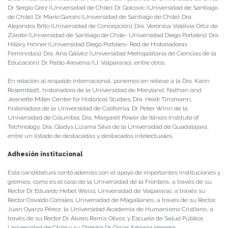
Dr. Sergio Grez (Universidad de Chile); Dr. Goicovic (Universidad de Santiago
de Chile); Dr. Mario Garcés (Universidad de Santiago de Chile); Dra.
Alejandra Brito (Universidad de Concepción); Dra. Verónica Valdivia Ortiz de
Zárate (Universidad de Santiago de Chile- Universidad Diego Portales); Dra.
Hillary Hinner (Universidad Diego Portales- Red de Historiadoras
Feministas); Dra. Ana Gálvez (Universidad Metropolitana de Ciencias de la
Educación); Dr. Pablo Arevena (U. Valparaíso), entre otros.
En relación al respaldo internacional, ponemos en relieve a la Dra. Karin
Rosemblatt, historiadora de la Universidad de Maryland, Nathan and
Jeanette Miller Center for Historical Studies; Dra. Heidi Tinsmann,
historiadora de la Universidad de California; Dr. Peter Winn de la
Universidad de Columbia; Dra. Margaret Power de Illinois Institute of
Technology; Dra. Gladys Lizama Silva de la Universidad de Guadalajara,
entre un listado de destacadas y destacados intelectuales.
Adhesión institucional
Esta candidatura contó además con el apoyo de importantes instituciones y
gremios, como es el caso de la Universidad de la Frontera, a través de su
Rector Dr. Eduardo Hebel Weiss; Universidad de Valparaíso, a través su
Rector Osvaldo Corrales; Universidad de Magallanes, a través de su Rector,
Juan Oyarzo Pérez; la Universidad Academia de Humanismo Cristiano, a
través de su Rector Dr. Álvaro Ramis Olivos; y Escuela de Salud Pública
Universidad de Chile y su Director Dr. Óscar Arteaga Herrera.