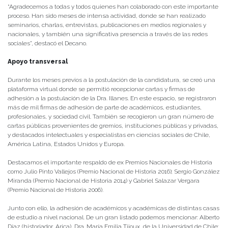
“Agradecemos a todas y todos quienes han colaborado con este importante
proceso. Han sido meses de intensa actividad, donde se han realizado
seminarios, charlas, entrevistas, publicaciones en medios regionales y
nacionales, y también una significativa presencia a través de las redes
sociales”, destacó el Decano.
Apoyo transversal
Durante los meses previos a la postulación de la candidatura, se creó una
plataforma virtual donde se permitió recepcionar cartas y firmas de
adhesión a la postulación de la Dra. Illanes. En este espacio, se registraron
más de mil firmas de adhesión de parte de académicos, estudiantes,
profesionales, y sociedad civil. También se recogieron un gran número de
cartas públicas provenientes de gremios, instituciones públicas y privadas,
y destacados intelectuales y especialistas en ciencias sociales de Chile,
América Latina, Estados Unidos y Europa.
Destacamos el importante respaldo de ex Premios Nacionales de Historia
como Julio Pinto Vallejos (Premio Nacional de Historia 2016); Sergio González
Miranda (Premio Nacional de Historia 2014) y Gabriel Salazar Vergara
(Premio Nacional de Historia 2006).
Junto con ello, la adhesión de académicos y académicas de distintas casas
de estudio a nivel nacional. De un gran listado podemos mencionar: Alberto
Díaz (historiador, Arica), Dra. María Emilia Tijoux, de la Universidad de Chile;