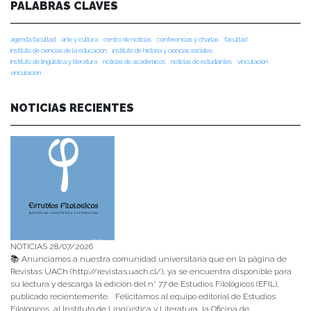
PALABRAS CLAVES
agenda facultad
arte y cultura
centro de noticias
conferencias y charlas
facultad
instituto de ciencias de la educación
instituto de historia y ciencias sociales
instituto de lingüística y literatura
noticias de académicos
noticias de estudiantes
vinculacion
vinculación
NOTICIAS RECIENTES
NOTICIAS 28/07/2026
📚 Anunciamos a nuestra comunidad universitaria que en la página de
Revistas UACh (http://revistas.uach.cl/), ya se encuentra disponible para
su lectura y descarga la edición del n° 77 de Estudios Filológicos (EFIL),
publicado recientemente. Felicitamos al equipo editorial de Estudios
Filológicos, al Instituto de Lingüística y Literatura, la Oficina de