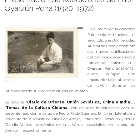
Oyarzún Peña (1920-1972)
Publicado el
04/01/2017
- Facultad de Filosofía y Humanidades
En el marco de la colección
Patrimonio Institucional, el
sello Ediciones Universidad
Austral de Chile presentará
dos nuevas publicaciones
del connotado académico e
intelectual chileno Luis
Oyarzún Peña (1920-1972),
quien cumplió una
importante labor al servicio
de UACh durante los
últimos años de su vida en la ciudad de Valdivia.
Se trata de “
Diario de Oriente. Unión Soviética, China e India
”, y
“
Temas de la Cultura Chilena
”, con estudios introductorios para su
presente reedición a cargo de Pedro Pablo Guerrero, Dr. (c) en Literatura y
periodista de la Revista de Libros de Artes y Letras de El Mercurio; y del Dr.
Claudio Valdés, académico de la UACh y especialista en la obra de
Oyarzún, respectivamente.