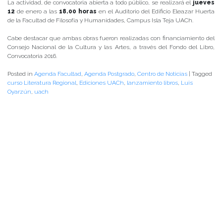
La actividad, de convocatoria abierta a todo público, se realizará el
jueves
12
de enero a las
18.00 horas
en el Auditorio del Edificio Eleazar Huerta
de la Facultad de Filosofía y Humanidades, Campus Isla Teja UACh.
Cabe destacar que ambas obras fueron realizadas con financiamiento del
Consejo Nacional de la Cultura y las Artes, a través del Fondo del Libro,
Convocatoria 2016.
Posted in
Agenda Facultad
,
Agenda Postgrado
,
Centro de Noticias
|
Tagged
curso Literatura Regional
,
Ediciones UACh
,
lanzamiento libros
,
Luis
Oyarzún
,
uach