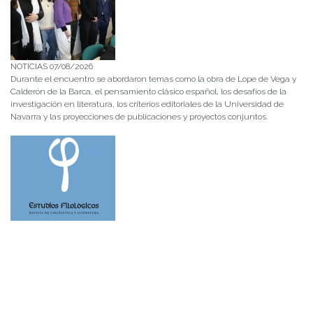
NOTICIAS 07/08/2026
Durante el encuentro se abordaron temas como la obra de Lope de Vega y
Calderón de la Barca, el pensamiento clásico español, los desafíos de la
investigación en literatura, los criterios editoriales de la Universidad de
Navarra y las proyecciones de publicaciones y proyectos conjuntos.
NOTICIAS 28/07/2026
📚 Anunciamos a nuestra comunidad universitaria que en la página de
Revistas UACh (http://revistas.uach.cl/), ya se encuentra disponible para
su lectura y descarga la edición del n° 77 de Estudios Filológicos (EFIL),
publicado recientemente. Felicitamos al equipo editorial de Estudios
Filológicos, al Instituto de Lingüística y Literatura, la Oficina de