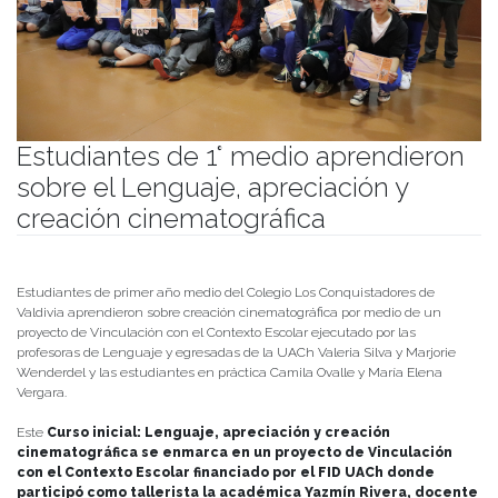
Estudiantes de 1° medio aprendieron
sobre el Lenguaje, apreciación y
creación cinematográfica
Publicado el
12/12/2022
- Facultad de Filosofía y Humanidades
Estudiantes de primer año medio del Colegio Los Conquistadores de
Valdivia aprendieron sobre creación cinematográfica por medio de un
proyecto de Vinculación con el Contexto Escolar ejecutado por las
profesoras de Lenguaje y egresadas de la UACh Valeria Silva y Marjorie
Wenderdel y las estudiantes en práctica Camila Ovalle y María Elena
Vergara.
Este
Curso inicial: Lenguaje, apreciación y creación
cinematográfica se enmarca en un proyecto de Vinculación
con el Contexto Escolar financiado por el FID UACh donde
participó como tallerista la académica Yazmín Rivera, docente