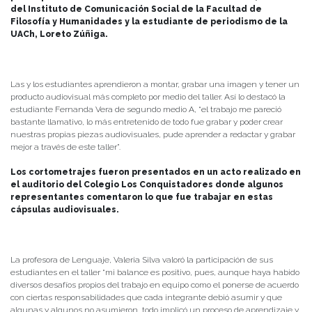
del Instituto de Comunicación Social de la Facultad de
Filosofía y Humanidades y la estudiante de periodismo de la
UACh, Loreto Zúñiga.
Las y los estudiantes aprendieron a montar, grabar una imagen y tener un
producto audiovisual más completo por medio del taller. Así lo destacó la
estudiante Fernanda Vera de segundo medio A, “el trabajo me pareció
bastante llamativo, lo más entretenido de todo fue grabar y poder crear
nuestras propias piezas audiovisuales, pude aprender a redactar y grabar
mejor a través de este taller”.
Los cortometrajes fueron presentados en un acto realizado en
el auditorio del Colegio Los Conquistadores donde algunos
representantes comentaron lo que fue trabajar en estas
cápsulas audiovisuales.
La profesora de Lenguaje, Valeria Silva valoró la participación de sus
estudiantes en el taller “mi balance es positivo, pues, aunque haya habido
diversos desafíos propios del trabajo en equipo como el ponerse de acuerdo
con ciertas responsabilidades que cada integrante debió asumir y que
algunas y algunos no asumieron, todo implicó un proceso de aprendizaje y