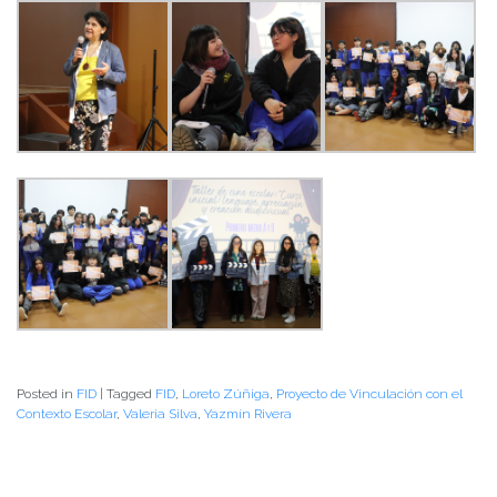
Posted in
FID
|
Tagged
FID
,
Loreto Zúñiga
,
Proyecto de Vinculación con el
Contexto Escolar
,
Valeria Silva
,
Yazmín Rivera