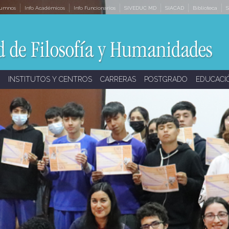
lumnos
Info Académicos
Info Funcionarios
SIVEDUC MD
SIACAD
Biblioteca
S
INSTITUTOS Y CENTROS
CARRERAS
POSTGRADO
EDUCACI