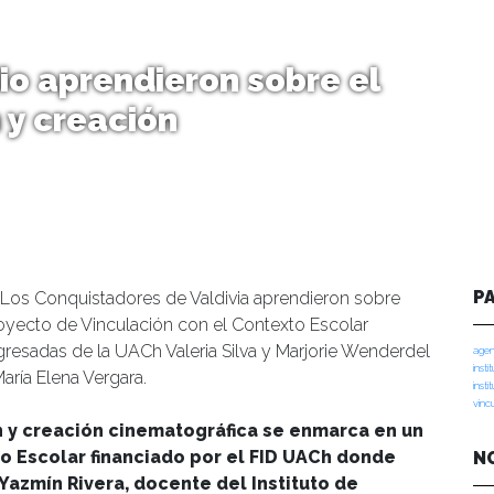
io aprendieron sobre el
 y creación
P
 Los Conquistadores de Valdivia aprendieron sobre
oyecto de Vinculación con el Contexto Escolar
gresadas de la UACh Valeria Silva y Marjorie Wenderdel
agen
insti
aría Elena Vergara.
insti
vinc
ón y creación cinematográfica se enmarca en un
o Escolar financiado por el FID UACh donde
N
Yazmín Rivera, docente del Instituto de