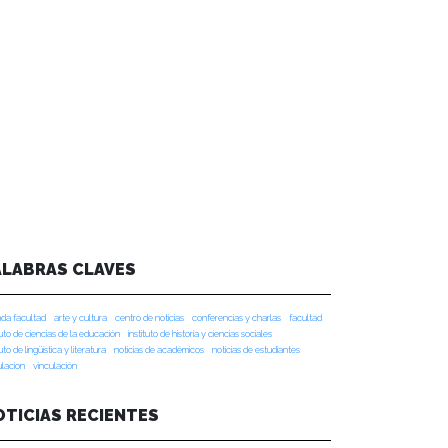
ALABRAS CLAVES
da facultad
arte y cultura
centro de noticias
conferencias y charlas
facultad
tuto de ciencias de la educación
instituto de historia y ciencias sociales
tuto de lingüística y literatura
noticias de académicos
noticias de estudiantes
ulacion
vinculación
OTICIAS RECIENTES