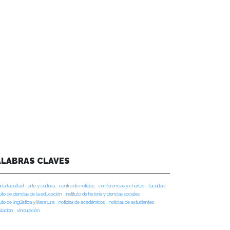
ALABRAS CLAVES
da facultad
arte y cultura
centro de noticias
conferencias y charlas
facultad
tuto de ciencias de la educación
instituto de historia y ciencias sociales
tuto de lingüística y literatura
noticias de académicos
noticias de estudiantes
ulacion
vinculación