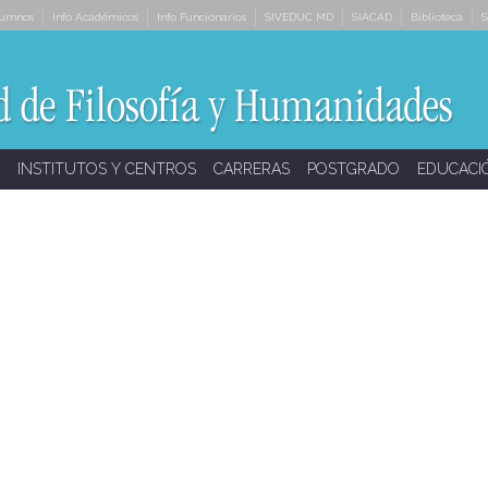
lumnos
Info Académicos
Info Funcionarios
SIVEDUC MD
SIACAD
Biblioteca
S
INSTITUTOS Y CENTROS
CARRERAS
POSTGRADO
EDUCACI