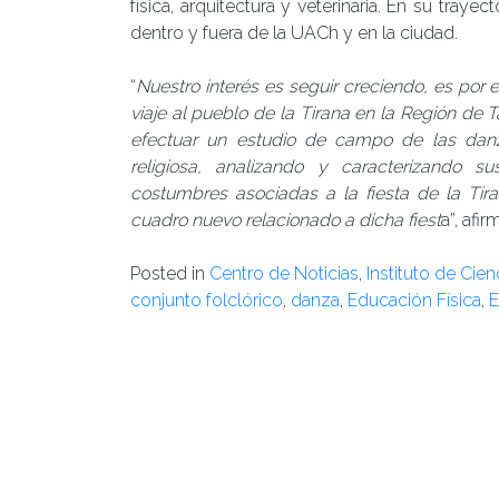
física, arquitectura y veterinaria. En su traye
dentro y fuera de la UACh y en la ciudad.
“
Nuestro interés es seguir creciendo, es po
viaje al pueblo de la Tirana en la Región de Ta
efectuar un estudio de campo de las danz
religiosa, analizando y caracterizando sus
costumbres asociadas a la fiesta de la Tir
cuadro nuevo relacionado a dicha fiest
a”, afi
Posted in
Centro de Noticias
,
Instituto de Cie
conjunto folclórico
,
danza
,
Educación Física
,
E