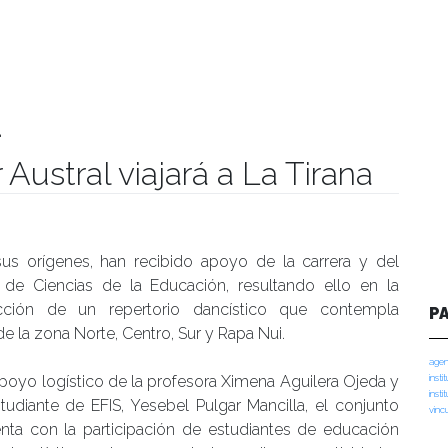
a
 Austral viajará a La Tirana
manidades
us orígenes, han recibido apoyo de la carrera y del
to de Ciencias de la Educación, resultando ello en la
cción de un repertorio dancístico que contempla
P
e la zona Norte, Centro, Sur y Rapa Nui.
agen
poyo logístico de la profesora Ximena Aguilera Ojeda y
insti
insti
tudiante de EFIS, Yesebel Pulgar Mancilla, el conjunto
vinc
nta con la participación de estudiantes de educación