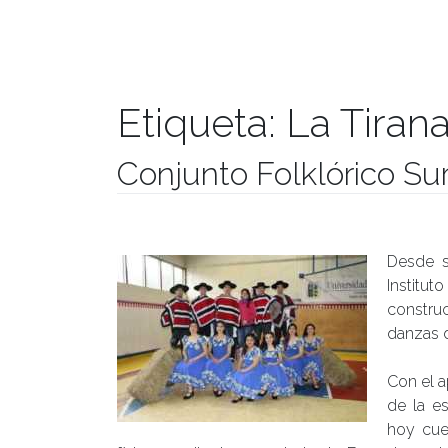
Etiqueta:
La Tiran
Conjunto Folklórico Sur
Publicado el
28/05/2018
- Facultad de Filosofía y Hu
Desde s
Institu
constru
danzas d
Con el a
de la es
hoy cue