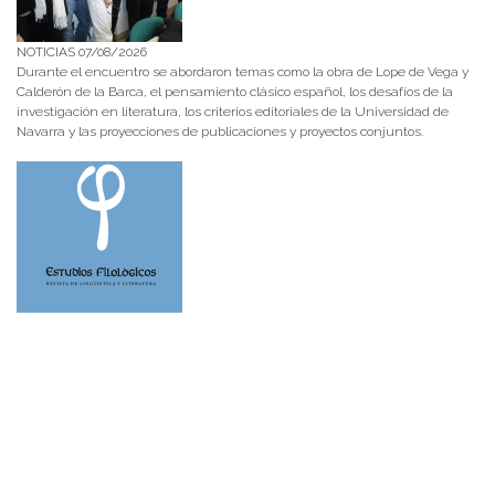
NOTICIAS 07/08/2026
Durante el encuentro se abordaron temas como la obra de Lope de Vega y
Calderón de la Barca, el pensamiento clásico español, los desafíos de la
investigación en literatura, los criterios editoriales de la Universidad de
Navarra y las proyecciones de publicaciones y proyectos conjuntos.
NOTICIAS 28/07/2026
📚 Anunciamos a nuestra comunidad universitaria que en la página de
Revistas UACh (http://revistas.uach.cl/), ya se encuentra disponible para
su lectura y descarga la edición del n° 77 de Estudios Filológicos (EFIL),
publicado recientemente. Felicitamos al equipo editorial de Estudios
Filológicos, al Instituto de Lingüística y Literatura, la Oficina de
Publicaciones de la Facultad […]