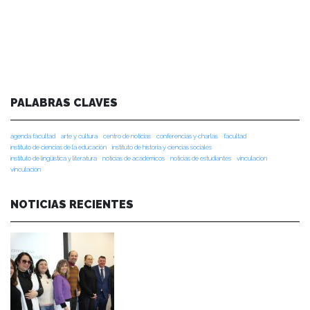
PALABRAS CLAVES
agenda facultad
arte y cultura
centro de noticias
conferencias y charlas
facultad
instituto de ciencias de la educación
instituto de historia y ciencias sociales
instituto de lingüística y literatura
noticias de académicos
noticias de estudiantes
vinculacion
vinculación
NOTICIAS RECIENTES