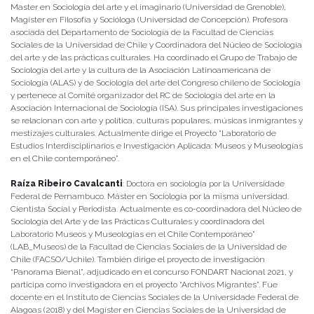
Master en Sociología del arte y el imaginario (Universidad de Grenoble),
Magíster en Filosofía y Socióloga (Universidad de Concepción). Profesora
asociada del Departamento de Sociología de la Facultad de Ciencias
Sociales de la Universidad de Chile y Coordinadora del Núcleo de Sociología
del arte y de las prácticas culturales. Ha coordinado el Grupo de Trabajo de
Sociología del arte y la cultura de la Asociación Latinoamericana de
Sociología (ALAS) y de Sociología del arte del Congreso chileno de Sociología
y pertenece al Comité organizador del RC de Sociología del arte en la
Asociación Internacional de Sociología (ISA). Sus principales investigaciones
se relacionan con arte y política, culturas populares, músicas inmigrantes y
mestizajes culturales. Actualmente dirige el Proyecto “Laboratorio de
Estudios Interdisciplinarios e Investigación Aplicada: Museos y Museologías
en el Chile contemporáneo”.
Raíza Ribeiro Cavalcanti
: Doctora en sociología por la Universidade
Federal de Pernambuco. Máster en Sociología por la misma universidad.
Cientista Social y Periodista. Actualmente es co-coordinadora del Núcleo de
Sociología del Arte y de las Prácticas Culturales y coordinadora del
Laboratorio Museos y Museologías en el Chile Contemporáneo”
(LAB_Museos) de la Facultad de Ciencias Sociales de la Universidad de
Chile (FACSO/Uchile). También dirige el proyecto de investigación
“Panorama Bienal”, adjudicado en el concurso FONDART Nacional 2021, y
participa como investigadora en el proyecto “Archivos Migrantes”. Fue
docente en el Instituto de Ciencias Sociales de la Universidade Federal de
Alagoas (2018) y del Magíster en Ciencias Sociales de la Universidad de