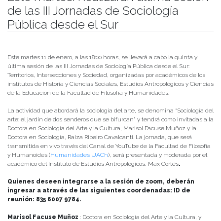
de las III Jornadas de Sociología
Pública desde el Sur
Publicado el
05/01/2022
- Facultad de Filosofía y Humanidades
Este martes 11 de enero, a las 18:00 horas, se llevará a cabo la quinta y
última sesión de las III Jornadas de Sociología Pública desde el Sur:
Territorios, Intersecciones y Sociedad, organizadas por académicos de los
institutos de Historia y Ciencias Sociales, Estudios Antropológicos y Ciencias
de la Educación de la Facultad de Filosofía y Humanidades.
La actividad que abordará la sociología del arte, se denomina “Sociología del
arte: el jardín de dos senderos que se bifurcan” y tendrá como invitadas a la
Doctora en Sociología del Arte y la Cultura, Marisol Facuse Muñoz y la
Doctora en Sociología, Raíza Ribeiro Cavalcanti. La jornada, que será
transmitida en vivo través del Canal de YouTube de la Facultad de Filosofía
y Humanoides (
Humanidades UACh
), será presentada y moderada por el
académico del Instituto de Estudios Antropológicos, Max Cortés
.
Quienes deseen integrarse a la sesión de zoom, deberán
ingresar a através de las siguientes coordenadas: ID de
reunión: 835 6007 9784.
Marisol Facuse Muñoz
: Doctora en Sociología del Arte y la Cultura, y