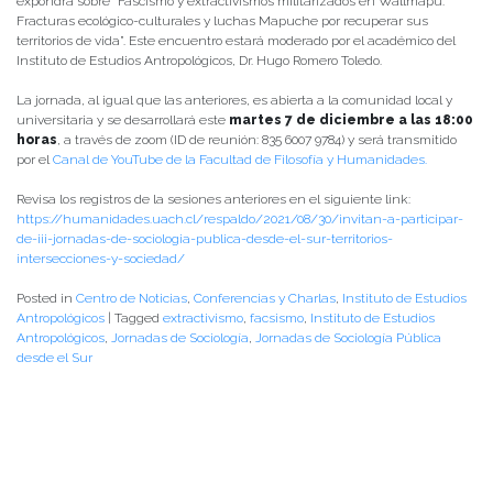
expondrá sobre “Fascismo y extractivismos militarizados en Wallmapu:
Fracturas ecológico-culturales y luchas Mapuche por recuperar sus
territorios de vida”. Este encuentro estará moderado por el académico del
Instituto de Estudios Antropológicos, Dr. Hugo Romero Toledo.
La jornada, al igual que las anteriores, es abierta a la comunidad local y
universitaria y se desarrollará este
martes 7 de diciembre a las 18:00
horas
, a través de zoom (ID de reunión: 835 6007 9784) y será transmitido
por el
Canal de YouTube de la Facultad de Filosofía y Humanidades.
Revisa los registros de la sesiones anteriores en el siguiente link:
https://humanidades.uach.cl/respaldo/2021/08/30/invitan-a-participar-
de-iii-jornadas-de-sociologia-publica-desde-el-sur-territorios-
intersecciones-y-sociedad/
Posted in
Centro de Noticias
,
Conferencias y Charlas
,
Instituto de Estudios
Antropológicos
|
Tagged
extractivismo
,
facsismo
,
Instituto de Estudios
Antropológicos
,
Jornadas de Sociología
,
Jornadas de Sociología Pública
desde el Sur