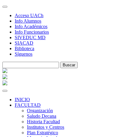
Skip
to
Acceso UACh
content
Info Alumnos
Info Académicos
Info Funcionarios
SIVEDUC MD
SIACAD
Biblioteca
Síguenos
INICIO
FACULTAD
Organización
Saludo Decana
Historia Facultad
Institutos y Centros
Plan Estratégico