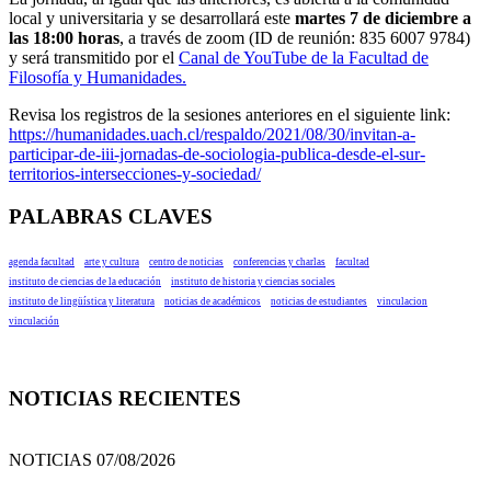
local y universitaria y se desarrollará este
martes 7 de diciembre a
las 18:00 horas
, a través de zoom (ID de reunión: 835 6007 9784)
y será transmitido por el
Canal de YouTube de la Facultad de
Filosofía y Humanidades.
Revisa los registros de la sesiones anteriores en el siguiente link:
https://humanidades.uach.cl/respaldo/2021/08/30/invitan-a-
participar-de-iii-jornadas-de-sociologia-publica-desde-el-sur-
territorios-intersecciones-y-sociedad/
PALABRAS CLAVES
agenda facultad
arte y cultura
centro de noticias
conferencias y charlas
facultad
instituto de ciencias de la educación
instituto de historia y ciencias sociales
instituto de lingüística y literatura
noticias de académicos
noticias de estudiantes
vinculacion
vinculación
NOTICIAS RECIENTES
NOTICIAS 07/08/2026