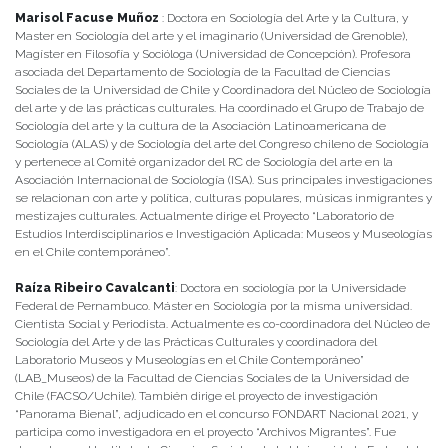
Marisol Facuse Muñoz
: Doctora en Sociología del Arte y la Cultura, y
Master en Sociología del arte y el imaginario (Universidad de Grenoble),
Magíster en Filosofía y Socióloga (Universidad de Concepción). Profesora
asociada del Departamento de Sociología de la Facultad de Ciencias
Sociales de la Universidad de Chile y Coordinadora del Núcleo de Sociología
del arte y de las prácticas culturales. Ha coordinado el Grupo de Trabajo de
Sociología del arte y la cultura de la Asociación Latinoamericana de
Sociología (ALAS) y de Sociología del arte del Congreso chileno de Sociología
y pertenece al Comité organizador del RC de Sociología del arte en la
Asociación Internacional de Sociología (ISA). Sus principales investigaciones
se relacionan con arte y política, culturas populares, músicas inmigrantes y
mestizajes culturales. Actualmente dirige el Proyecto “Laboratorio de
Estudios Interdisciplinarios e Investigación Aplicada: Museos y Museologías
en el Chile contemporáneo”.
Raíza Ribeiro Cavalcanti
: Doctora en sociología por la Universidade
Federal de Pernambuco. Máster en Sociología por la misma universidad.
Cientista Social y Periodista. Actualmente es co-coordinadora del Núcleo de
Sociología del Arte y de las Prácticas Culturales y coordinadora del
Laboratorio Museos y Museologías en el Chile Contemporáneo”
(LAB_Museos) de la Facultad de Ciencias Sociales de la Universidad de
Chile (FACSO/Uchile). También dirige el proyecto de investigación
“Panorama Bienal”, adjudicado en el concurso FONDART Nacional 2021, y
participa como investigadora en el proyecto “Archivos Migrantes”. Fue