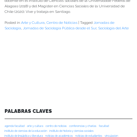
docente en el Instituto de Ciencias Sociales de la Universidade Federal de
Alagoas (2018) y del Magíster en Ciencias Sociales de la Universidad de
Chile (2020). Vive y trabaja en Santiago.
Posted in
Arte y Cultura
,
Centro de Noticias
|
Tagged
Jornadas de
Sociología
,
Jornadas de Sociología Pública desde el Sur
,
Sociología del Arte
PALABRAS CLAVES
agenda facultad
arte y cultura
centro de noticias
conferencias y charlas
facultad
instituto de ciencias de la educación
instituto de historia y ciencias sociales
instituto de lingüística y literatura
noticias de académicos
noticias de estudiantes
vinculacion