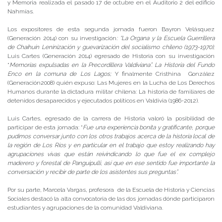
y Memoria realizada el pasado 17 de octubre en el Auditorio 2 del edificio
Nahmías.
Los expositores de esta segunda jornada fueron Bayron Velásquez
(Generación 2014) con su investigación
: “La Organa y la Escuela Guerrillera
de Chaihuín Leninización y guevarización del socialismo chileno (1973-1970)
;
Luis Cartes (Generación 2014) egresado de Historia con su investigación
“
Memorias expulsadas en la Precordillera Valdiviana”. La Historia del Fundo
Enco en la comuna de Los Lagos;
Y finalmente Cristhina González
(Generación2008) quién expuso: Las Mujeres en la Lucha de Los Derechos
Humanos durante la dictadura militar chilena: La historia de familiares de
detenidos desaparecidos y ejecutados políticos en Valdivia (1986-2012).
Luis Cartes, egresado de la carrera de Historia valoró la posibilidad de
participar de esta jornada: “
Fue una experiencia bonita y gratificante, porque
pudimos conversar junto con los otros trabajos acerca de la historia local de
la región de Los Ríos y en particular en el trabajo que estoy realizando hay
agrupaciones vivas que están reivindicando lo que fue el ex complejo
maderero y forestal de Panguipulli, así que en ese sentido fue importante la
conversación y recibir de parte de los asistentes sus preguntas”.
Por su parte, Marcela Vargas, profesora de la Escuela de Historia y Ciencias
Sociales destacó la alta convocatoria de las dos jornadas dónde participaron
estudiantes y agrupaciones de la comunidad Valdiviana.