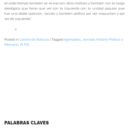
en este tiempo también se ve eso con otros matices y también con la carga
ideológica que tiene que ver con la izquierda con la unidad popular que
fue una doble opresión, racista y también política por ser mapuches y por
ser de izquierda”.
s
Posted in
Centro de Noticias
|
Tagged
egresados
,
Jornada Historia Política y
Memoria
,
PI FID
PALABRAS CLAVES