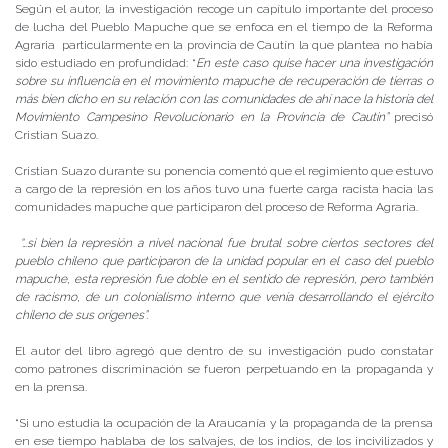
Según el autor, la investigación recoge un capítulo importante del proceso
de lucha del Pueblo Mapuche que se enfoca en el tiempo de la Reforma
Agraria particularmente en la provincia de Cautín la que plantea no había
sido estudiado en profundidad: “
En este caso quise hacer una investigación
sobre su influencia en el movimiento mapuche de recuperación de tierras o
más bien dicho en su relación con las comunidades de ahí nace la historia del
Movimiento Campesino Revolucionario en la Provincia de Cautin”
precisó
Cristian Suazo.
Cristian Suazo durante su ponencia comentó que el regimiento que estuvo
a cargo de la represión en los años tuvo una fuerte carga racista hacia las
comunidades mapuche que participaron del proceso de Reforma Agraria.
“…si bien la represión a nivel nacional fue brutal sobre ciertos sectores del
pueblo chileno que participaron de la unidad popular en el caso del pueblo
mapuche, esta represión fue doble en el sentido de represión, pero también
de racismo, de un colonialismo interno que venía desarrollando el ejército
chileno de sus orígenes”.
El autor del libro agregó que dentro de su investigación pudo constatar
como patrones discriminación se fueron perpetuando en la propaganda y
en la prensa.
“Si uno estudia la ocupación de la Araucanía y la propaganda de la prensa
en ese tiempo hablaba de los salvajes, de los indios, de los incivilizados y