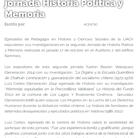
jornada Historia Política y
Memoria
Escrito por:
Carolina Angulo | 29/10/2019 |
#CENTRO
Egresados de Pedagogía en Historia y Ciencias Sociales de la UACh
expusieron sus investigaciones en la segunda Jornada de Historia Política
y Memoria realizada el pasado 17 de octubre en el Auditorio 2 del edificio
Nahmías.
Los expositores de esta segunda jornada fueron Bayron Velásquez
(Generación 2014) con su investigación
: “La Organa y la Escuela Guerrillera
de Chaihuín Leninización y guevarización del socialismo chileno (1973-1970)
;
Luis Cartes (Generación 2014) egresado de Historia con su investigación
“
Memorias expulsadas en la Precordillera Valdiviana”. La Historia del Fundo
Enco en la comuna de Los Lagos;
Y finalmente Cristhina González
(Generación2008) quién expuso: Las Mujeres en la Lucha de Los Derechos
Humanos durante la dictadura militar chilena: La historia de familiares de
detenidos desaparecidos y ejecutados políticos en Valdivia (1986-2012).
Luis Cartes, egresado de la carrera de Historia valoró la posibilidad de
participar de esta jornada: “
Fue una experiencia bonita y gratificante, porque
pudimos conversar junto con los otros trabajos acerca de la historia local de