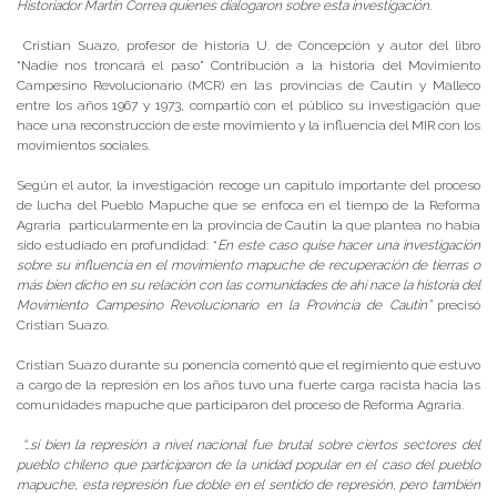
Historiador Martín Correa quienes dialogaron sobre esta investigación.
Cristian Suazo, profesor de historia U. de Concepción y autor del libro
“Nadie nos troncará el paso” Contribución a la historia del Movimiento
Campesino Revolucionario (MCR) en las provincias de Cautín y Malleco
entre los años 1967 y 1973, compartió con el público su investigación que
hace una reconstrucción de este movimiento y la influencia del MIR con los
movimientos sociales.
Según el autor, la investigación recoge un capítulo importante del proceso
de lucha del Pueblo Mapuche que se enfoca en el tiempo de la Reforma
Agraria particularmente en la provincia de Cautín la que plantea no había
sido estudiado en profundidad: “
En este caso quise hacer una investigación
sobre su influencia en el movimiento mapuche de recuperación de tierras o
más bien dicho en su relación con las comunidades de ahí nace la historia del
Movimiento Campesino Revolucionario en la Provincia de Cautin”
precisó
Cristian Suazo.
Cristian Suazo durante su ponencia comentó que el regimiento que estuvo
a cargo de la represión en los años tuvo una fuerte carga racista hacia las
comunidades mapuche que participaron del proceso de Reforma Agraria.
“…si bien la represión a nivel nacional fue brutal sobre ciertos sectores del
pueblo chileno que participaron de la unidad popular en el caso del pueblo
mapuche, esta represión fue doble en el sentido de represión, pero también