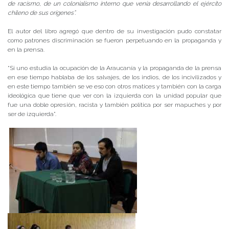
de racismo, de un colonialismo interno que venía desarrollando el ejército
chileno de sus orígenes”.
El autor del libro agregó que dentro de su investigación pudo constatar
como patrones discriminación se fueron perpetuando en la propaganda y
en la prensa.
“Si uno estudia la ocupación de la Araucanía y la propaganda de la prensa
en ese tiempo hablaba de los salvajes, de los indios, de los incivilizados y
en este tiempo también se ve eso con otros matices y también con la carga
ideológica que tiene que ver con la izquierda con la unidad popular que
fue una doble opresión, racista y también política por ser mapuches y por
ser de izquierda”.