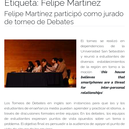
Etiqueta:
Felipe Martínez
Felipe Martínez participó como jurado
de torneo de Debates
Publicado el
18/06/2018
- Facultad de Filosofía y Humanidades
El torneo se realizó en
dependencias de la
Universidad San Sebastián
y reunió a estudiantes de
diversos establecimientos
de la región en torno a la
moción “
this house
believes that
smartphones are a threat
for inter-personal
relationships
”.
Los Torneos de Debates en inglés son instancias para que las y los
estudiantes de enseñanza media puedan aprender y practicar el idioma, a
través de discusiones formales entre equipos. En los debates, los equipos
de estudiantes expresan puntos de vista opuestos sobre un tema o
problema. El objetivo final es persuadir a la audiencia de apoyar el punto de