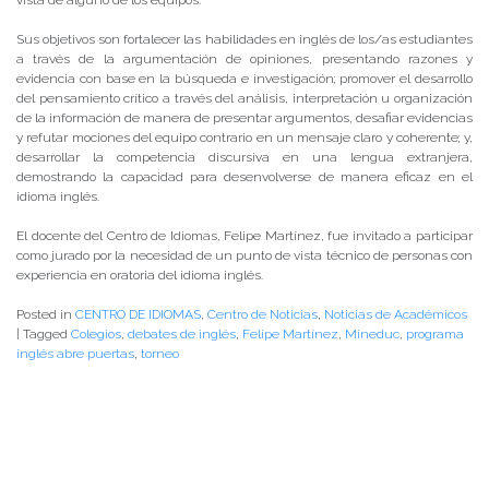
vista de alguno de los equipos.
Sus objetivos son fortalecer las habilidades en inglés de los/as estudiantes
a través de la argumentación de opiniones, presentando razones y
evidencia con base en la búsqueda e investigación; promover el desarrollo
del pensamiento crítico a través del análisis, interpretación u organización
de la información de manera de presentar argumentos, desafiar evidencias
y refutar mociones del equipo contrario en un mensaje claro y coherente; y,
desarrollar la competencia discursiva en una lengua extranjera,
demostrando la capacidad para desenvolverse de manera eficaz en el
idioma inglés.
El docente del Centro de Idiomas, Felipe Martínez, fue invitado a participar
como jurado por la necesidad de un punto de vista técnico de personas con
experiencia en oratoria del idioma inglés.
Posted in
CENTRO DE IDIOMAS
,
Centro de Noticias
,
Noticias de Académicos
|
Tagged
Colegios
,
debates de inglés
,
Felipe Martínez
,
Mineduc
,
programa
inglés abre puertas
,
torneo