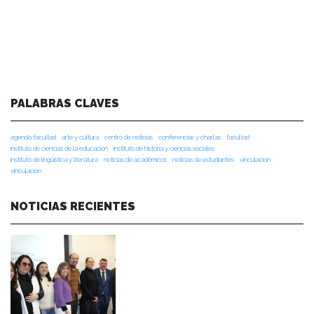
PALABRAS CLAVES
agenda facultad
arte y cultura
centro de noticias
conferencias y charlas
facultad
instituto de ciencias de la educación
instituto de historia y ciencias sociales
instituto de lingüística y literatura
noticias de académicos
noticias de estudiantes
vinculacion
vinculación
NOTICIAS RECIENTES