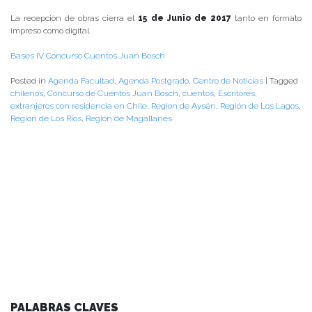
La recepción de obras cierra el
15 de Junio de 2017
tanto en formato
impreso como digital.
Bases IV Concurso Cuentos Juan Bosch
Posted in
Agenda Facultad
,
Agenda Postgrado
,
Centro de Noticias
|
Tagged
chilenos
,
Concurso de Cuentos Juan Bosch
,
cuentos
,
Escritores
,
extranjeros con residencia en Chile
,
Region de Aysén
,
Región de Los Lagos
,
Región de Los Ríos
,
Región de Magallanes
PALABRAS CLAVES