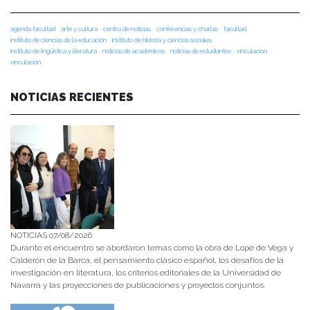
agenda facultad
arte y cultura
centro de noticias
conferencias y charlas
facultad
instituto de ciencias de la educación
instituto de historia y ciencias sociales
instituto de lingüística y literatura
noticias de académicos
noticias de estudiantes
vinculacion
vinculación
NOTICIAS RECIENTES
NOTICIAS 07/08/2026
Durante el encuentro se abordaron temas como la obra de Lope de Vega y
Calderón de la Barca, el pensamiento clásico español, los desafíos de la
investigación en literatura, los criterios editoriales de la Universidad de
Navarra y las proyecciones de publicaciones y proyectos conjuntos.