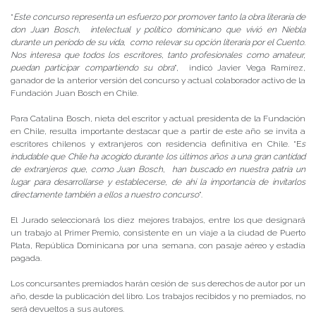
“
Este concurso representa un esfuerzo por promover tanto la obra literaria de
don Juan Bosch, intelectual y político dominicano que vivió en Niebla
durante un período de su vida, como relevar su opción literaria por el Cuento.
Nos interesa que todos los escritores, tanto profesionales como amateur,
puedan participar compartiendo su obra
”, indicó Javier Vega Ramírez,
ganador de la anterior versión del concurso y actual colaborador activo de la
Fundación Juan Bosch en Chile.
Para Catalina Bosch, nieta del escritor y actual presidenta de la Fundación
en Chile, resulta importante destacar que a partir de este año se invita a
escritores chilenos y extranjeros con residencia definitiva en Chile. “E
s
indudable que Chile ha acogido durante los últimos años a una gran cantidad
de extranjeros que, como Juan Bosch, han buscado en nuestra patria un
lugar para desarrollarse y establecerse, de ahí la importancia de invitarlos
directamente también a ellos a nuestro concurso
”.
El Jurado seleccionará los diez mejores trabajos, entre los que designará
un trabajo al Primer Premio, consistente en un viaje a la ciudad de Puerto
Plata, República Dominicana por una semana, con pasaje aéreo y estadía
pagada.
Los concursantes premiados harán cesión de sus derechos de autor por un
año, desde la publicación del libro. Los trabajos recibidos y no premiados, no
será devueltos a sus autores.