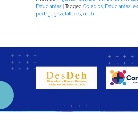
Estudiantes
|
Tagged
Colegios
,
Estudiantes
,
ex
pedagógica
,
talleres
,
uach