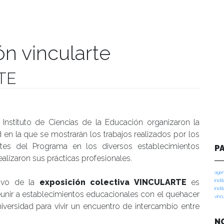
ón vincularte
TE
manidades
 Instituto de Ciencias de la Educación organizaron la
d en la que se mostrarán los trabajos realizados por los
ntes del Programa en los diversos establecimientos
P
alizaron sus prácticas profesionales.
agen
tivo de la
exposición colectiva VINCULARTE
es
insti
insti
unir a establecimientos educacionales con el quehacer
vinc
iversidad para vivir un encuentro de intercambio entre
N