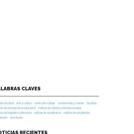
ALABRAS CLAVES
da facultad
arte y cultura
centro de noticias
conferencias y charlas
facultad
tuto de ciencias de la educación
instituto de historia y ciencias sociales
tuto de lingüística y literatura
noticias de académicos
noticias de estudiantes
ulacion
vinculación
OTICIAS RECIENTES