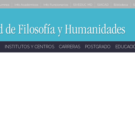
lumnos
Info Académicos
Info Funcionarios
SIVEDUC MD
SIACAD
Biblioteca
S
INSTITUTOS Y CENTROS
CARRERAS
POSTGRADO
EDUCACI