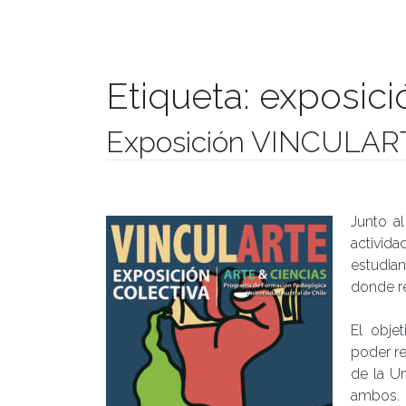
Etiqueta:
exposici
Exposición VINCULAR
Publicado el
24/11/2017
- Facultad de Filosofía y Hu
Junto al
activida
estudia
donde re
El obje
poder re
de la Un
ambos.