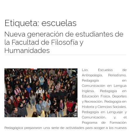
Etiqueta:
escuelas
Nueva generación de estudiantes de
la Facultad de Filosofía y
Humanidades
Publicado el
06/03/2018
- Facultad de Filosofía y Humanidades
Las Escuelas de
Antropología, Periodismo,
Pedagogía en
Comunicación en Lengua
Inglesa, Pedagogía en
Educación Física, Deportes
y Recreación, Pedagogía en
Historia y Ciencias Sociales,
Pedagogía en Lenguaje y
Comunicación, y, el
Programa de Formación
Pedagógica prepararon una serie de actividades para acoger a los nuevos