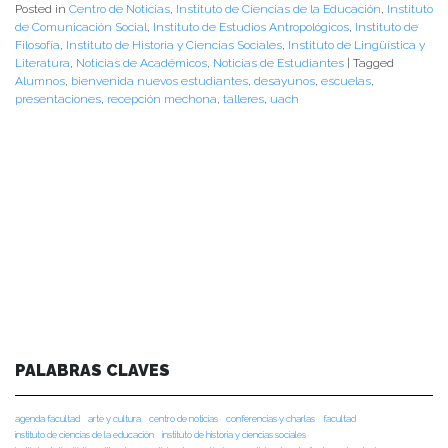
Posted in
Centro de Noticias
,
Instituto de Ciencias de la Educación
,
Instituto
de Comunicación Social
,
Instituto de Estudios Antropológicos
,
Instituto de
Filosofía
,
Instituto de Historia y Ciencias Sociales
,
Instituto de Lingüística y
Literatura
,
Noticias de Académicos
,
Noticias de Estudiantes
|
Tagged
Alumnos
,
bienvenida nuevos estudiantes
,
desayunos
,
escuelas
,
presentaciones
,
recepción mechona
,
talleres
,
uach
PALABRAS CLAVES
agenda facultad
arte y cultura
centro de noticias
conferencias y charlas
facultad
instituto de ciencias de la educación
instituto de historia y ciencias sociales