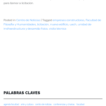
para llamar a licitación.
Posted in
Centro de Noticias
|
Tagged
empresas constructoras
,
Facultad de
Filosofia y Humanidades
,
licitación
,
nuevo edificio
,
uach
,
unidad de
insfraestructura y desarrollo físico
,
visita técnica
PALABRAS CLAVES
agenda facultad
arte y cultura
centro de noticias
conferencias y charlas
facultad