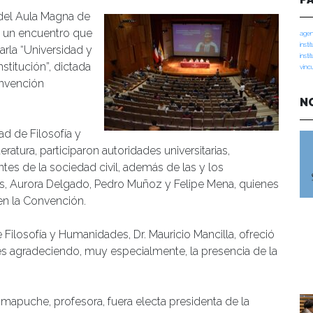
del Aula Magna de
bo un encuentro que
agen
insti
arla “Universidad y
insti
stitución”, dictada
vinc
onvención
N
ad de Filosofía y
ratura, participaron autoridades universitarias,
tes de la sociedad civil, además de las y los
, Aurora Delgado, Pedro Muñoz y Felipe Mena, quienes
en la Convención.
 Filosofía y Humanidades, Dr. Mauricio Mancilla, ofreció
ntes agradeciendo, muy especialmente, la presencia de la
puche, profesora, fuera electa presidenta de la