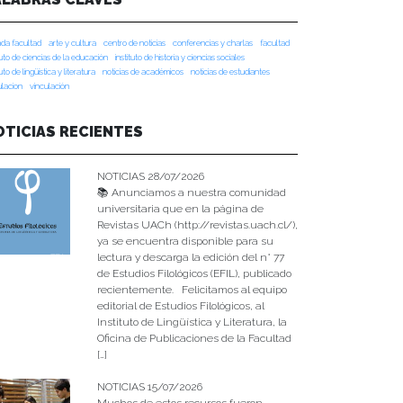
da facultad
arte y cultura
centro de noticias
conferencias y charlas
facultad
tuto de ciencias de la educación
instituto de historia y ciencias sociales
tuto de lingüística y literatura
noticias de académicos
noticias de estudiantes
ulacion
vinculación
OTICIAS RECIENTES
NOTICIAS 28/07/2026
📚 Anunciamos a nuestra comunidad
universitaria que en la página de
Revistas UACh (http://revistas.uach.cl/),
ya se encuentra disponible para su
lectura y descarga la edición del n° 77
de Estudios Filológicos (EFIL), publicado
recientemente. Felicitamos al equipo
editorial de Estudios Filológicos, al
Instituto de Lingüística y Literatura, la
Oficina de Publicaciones de la Facultad
[…]
NOTICIAS 15/07/2026
Muchos de estos recursos fueron