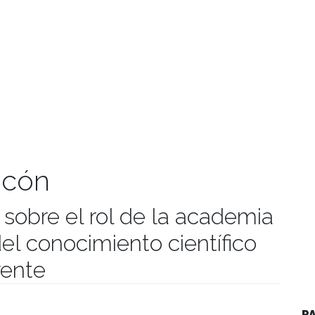
ncón
 sobre el rol de la academia
del conocimiento científico
yente
manidades
P