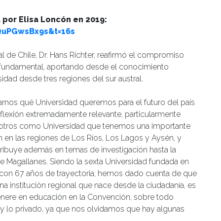
 por Elisa Loncón en 2019:
QuPGwsBx9s&t=16s
al de Chile, Dr. Hans Richter, reafirmó el compromiso
ta fundamental, aportando desde el conocimiento
sidad desde tres regiones del sur austral.
arnos qué Universidad queremos para el futuro del país
eflexión extremadamente relevante, particularmente
otros como Universidad que tenemos una importante
n en las regiones de Los Ríos, Los Lagos y Aysén, y
ribuye además en temas de investigación hasta la
e Magallanes. Siendo la sexta Universidad fundada en
y con 67 años de trayectoria, hemos dado cuenta de que
a institución regional que nace desde la ciudadanía, es
enere en educación en la Convención, sobre todo
 y lo privado, ya que nos olvidamos que hay algunas