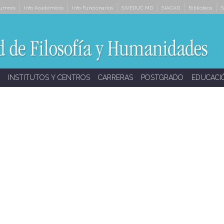
lumnos
Info Académicos
Info Funcionarios
SIVEDUC MD
SIACAD
Biblioteca
S
INSTITUTOS Y CENTROS
CARRERAS
POSTGRADO
EDUCACI