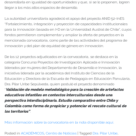
desarrollarla en igualdad de oportunidades y que, si se lo proponen, logren
llegar a los más altos espacios de desarrollo.
La autoridad universitaria agradeció el apoyo del proyecto ANID 52-InES
“Fortalecimiento, integración y proyección de capacidades institucionales
para la innovación basada en I+D en la Universidad Austral de Chile”, cuyos
fondos permitieron complementar y ampliar la oferta de proyectos en la
mencionada convocatoria, como parte de las actividades del programa de
innovación y del plan de equidad de género en innovación.
De los 12 proyectos adjudicados en la convocatoria, se destaca en la
categoría Concurso Proyectos de Investigación Aplicada e Innovación
liderados por mujeres del Departamento de Desarrollo e Innovación, la
iniciativa liderada por la académica del Instituto de Ciencias de la
Educación y Directora de la Escuela de Pedagogía en Educación Parvularia,
Dra. Pilar Uribe Sepúlveda, quien postuló el proyecto denominado
“
Validación de modelo metodológico para la creación de artefactos
educativos infantiles en contextos interculturales desde una
perspectiva interdisciplinaria. Estudio comparativo entre Chile y
Colombia como forma de propiciar y potenciar el rescate cultural de
los territorios”
.
Más información sobre la convocatoria en la nota disponible aquí.
Posted in
ACADÉMICOS
,
Centro de Noticias
|
Tagged
Dra. Pilar Uribe
,