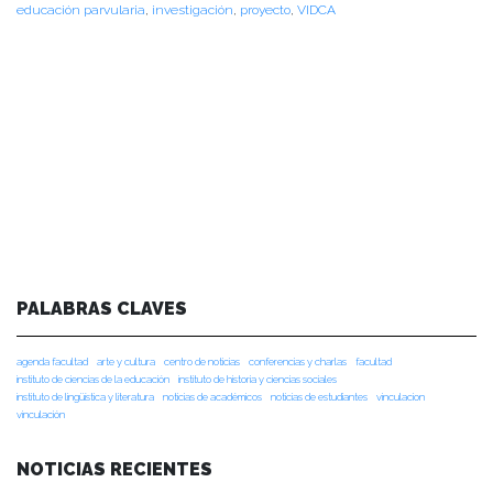
educación parvularia
,
investigación
,
proyecto
,
VIDCA
PALABRAS CLAVES
agenda facultad
arte y cultura
centro de noticias
conferencias y charlas
facultad
instituto de ciencias de la educación
instituto de historia y ciencias sociales
instituto de lingüística y literatura
noticias de académicos
noticias de estudiantes
vinculacion
vinculación
NOTICIAS RECIENTES