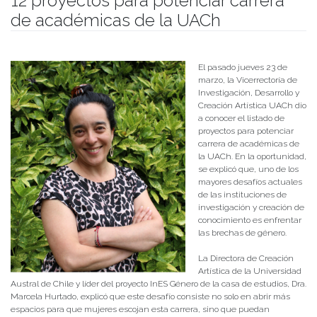
12 proyectos para potenciar carrera
de académicas de la UACh
Publicado el
27/03/2023
- Facultad de Filosofía y Humanidades
El pasado jueves 23 de
marzo, la Vicerrectoría de
Investigación, Desarrollo y
Creación Artística UACh dio
a conocer el listado de
proyectos para potenciar
carrera de académicas de
la UACh. En la oportunidad,
se explicó que, uno de los
mayores desafíos actuales
de las instituciones de
investigación y creación de
conocimiento es enfrentar
las brechas de género.
La Directora de Creación
Artística de la Universidad
Austral de Chile y líder del proyecto InES Género de la casa de estudios, Dra.
Marcela Hurtado, explicó que este desafío consiste no solo en abrir más
espacios para que mujeres escojan esta carrera, sino que puedan