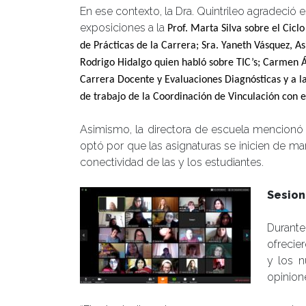
En ese contexto, la Dra. Quintrileo agradeció
exposiciones a la
Prof. Marta Silva sobre el Ciclo
de Prácticas de la Carrera; Sra. Yaneth Vásquez, Asi
Rodrigo Hidalgo quien habló sobre
TIC’s;
Carmen Án
Carrera Docente y Evaluaciones Diagnósticas y a l
de trabajo de la Coordinación de Vinculación con 
Asimismo, la directora de escuela mencionó 
optó por que las asignaturas se inicien de man
conectividad de las y los estudiantes.
Sesion
Durante
ofrecie
y los n
opinion