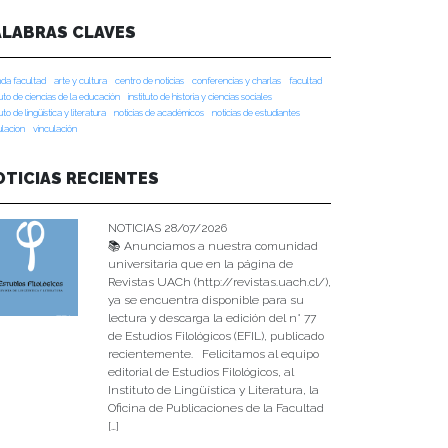
ALABRAS CLAVES
da facultad
arte y cultura
centro de noticias
conferencias y charlas
facultad
tuto de ciencias de la educación
instituto de historia y ciencias sociales
tuto de lingüística y literatura
noticias de académicos
noticias de estudiantes
ulacion
vinculación
OTICIAS RECIENTES
NOTICIAS 28/07/2026
📚 Anunciamos a nuestra comunidad
universitaria que en la página de
Revistas UACh (http://revistas.uach.cl/),
ya se encuentra disponible para su
lectura y descarga la edición del n° 77
de Estudios Filológicos (EFIL), publicado
recientemente. Felicitamos al equipo
editorial de Estudios Filológicos, al
Instituto de Lingüística y Literatura, la
Oficina de Publicaciones de la Facultad
[…]