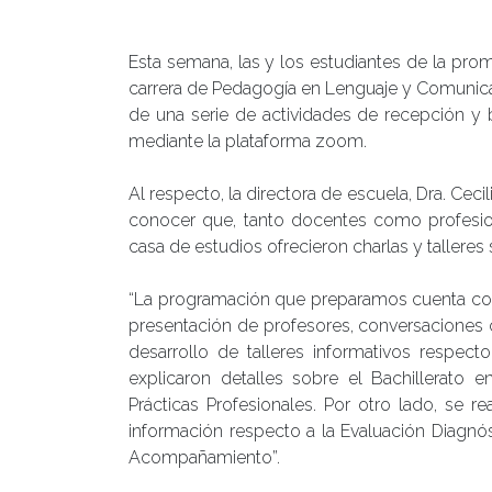
Publicado el
16/04/2020
- Facultad de Filosofía y H
Esta semana, las y los estudiantes de la pro
carrera de Pedagogía en Lenguaje y Comunica
de una serie de actividades de recepción y bi
mediante la plataforma zoom.
Al respecto, la directora de escuela, Dra. Cecili
conocer que, tanto docentes como profesio
casa de estudios ofrecieron charlas y talleres
“La programación que preparamos cuenta con 
presentación de profesores, conversaciones 
desarrollo de talleres informativos respect
explicaron detalles sobre el Bachillerato
Prácticas Profesionales. Por otro lado, se r
información respecto a la Evaluación Diagnósti
Acompañamiento”.