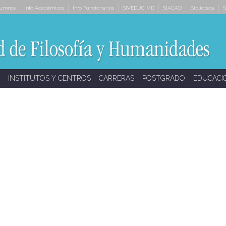
lumnos
Info Académicos
Info Funcionarios
SIVEDUC MD
SIACAD
Biblioteca
S
INSTITUTOS Y CENTROS
CARRERAS
POSTGRADO
EDUCACI