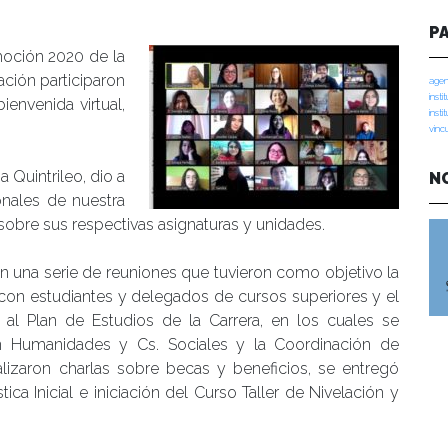
umanidades
P
moción 2020 de la
ción participaron
agen
insti
envenida virtual,
insti
vinc
a Quintrileo, dio a
N
nales de nuestra
 sobre sus respectivas asignaturas y unidades.
una serie de reuniones que tuvieron como objetivo la
con estudiantes y delegados de cursos superiores y el
o al Plan de Estudios de la Carrera, en los cuales se
 en Humanidades y Cs. Sociales y la Coordinación de
ealizaron charlas sobre becas y beneficios, se entregó
ca Inicial e iniciación del Curso Taller de Nivelación y