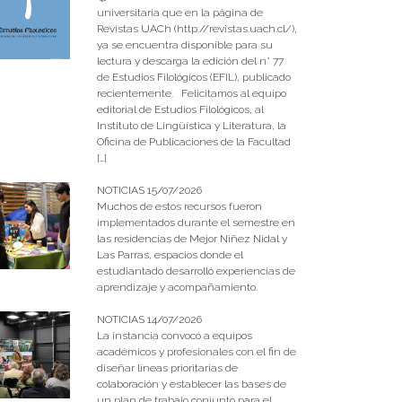
universitaria que en la página de
Revistas UACh (http://revistas.uach.cl/),
ya se encuentra disponible para su
lectura y descarga la edición del n° 77
de Estudios Filológicos (EFIL), publicado
recientemente. Felicitamos al equipo
editorial de Estudios Filológicos, al
Instituto de Lingüística y Literatura, la
Oficina de Publicaciones de la Facultad
[…]
NOTICIAS 15/07/2026
Muchos de estos recursos fueron
implementados durante el semestre en
las residencias de Mejor Niñez Nidal y
Las Parras, espacios donde el
estudiantado desarrolló experiencias de
aprendizaje y acompañamiento.
NOTICIAS 14/07/2026
La instancia convocó a equipos
académicos y profesionales con el fin de
diseñar líneas prioritarias de
colaboración y establecer las bases de
un plan de trabajo conjunto para el