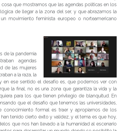
cosa que mostrarnos que las agendas políticas en los
lógica de llegar a la zona del ser, y que abrazamos la
 un movimiento feminista europeo o norteamericano
es de la pandemia
traban agendas
ad de las mujeres
aban a la raza, la
 “y en ese sentido el desafío es, que podemos ver con
rque la final, no es una zona que garantiza la vida y la
quiera para los que tienen privilegio de blanquitud. En
nsando que el desafío que tenemos las universidades,
e conocimiento formal es traer y apropiarnos de los
han tenido cierto éxito y validez, y el tema es que hoy,
los que nos han llevado a la humanidad al escenario
aptos para desarrollar un mundo donde se posibilite la