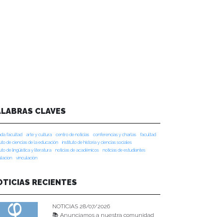
ALABRAS CLAVES
da facultad
arte y cultura
centro de noticias
conferencias y charlas
facultad
tuto de ciencias de la educación
instituto de historia y ciencias sociales
tuto de lingüística y literatura
noticias de académicos
noticias de estudiantes
ulacion
vinculación
OTICIAS RECIENTES
NOTICIAS 28/07/2026
📚 Anunciamos a nuestra comunidad