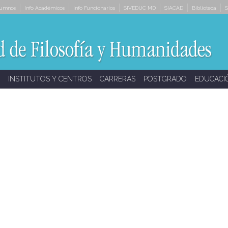
lumnos
Info Académicos
Info Funcionarios
SIVEDUC MD
SIACAD
Biblioteca
S
INSTITUTOS Y CENTROS
CARRERAS
POSTGRADO
EDUCACI