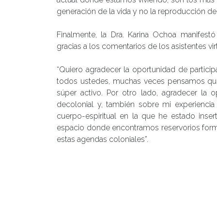
generación de la vida y no la reproducción de 
Finalmente, la Dra. Karina Ochoa manifestó
gracias a los comentarios de los asistentes vir
“Quiero agradecer la oportunidad de partici
todos ustedes, muchas veces pensamos que 
súper activo. Por otro lado, agradecer la 
decolonial y, también sobre mi experiencia
cuerpo-espiritual en la que he estado inser
espacio donde encontramos reservorios for
estas agendas coloniales”.
Posted in
Centro de Noticias
,
Escuela de Gra
Educación
,
feminismo
,
Magíster en Educación