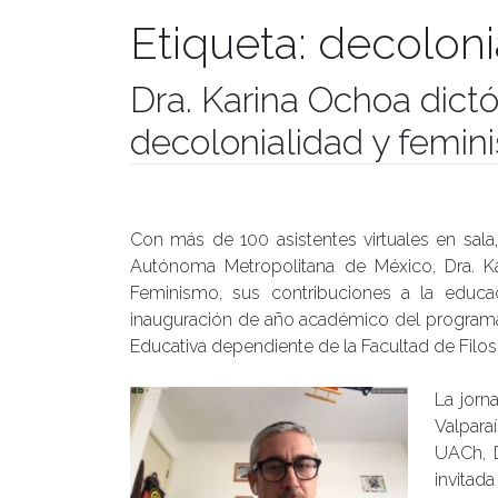
Etiqueta:
decoloni
Dra. Karina Ochoa dict
decolonialidad y femin
Publicado el
03/07/2020
- Facultad de Filosofía y Hu
Con más de 100 asistentes virtuales en sala
Autónoma Metropolitana de México, Dra. Kar
Feminismo, sus contribuciones a la educac
inauguración de año académico del programa 
Educativa dependiente de la Facultad de Filos
La jorn
Valpara
UACh, D
invitad