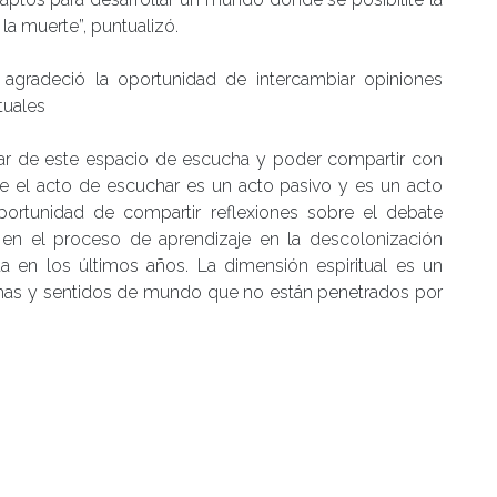
la muerte”, puntualizó.
 agradeció la oportunidad de intercambiar opiniones
tuales
par de este espacio de escucha y poder compartir con
el acto de escuchar es un acto pasivo y es un acto
oportunidad de compartir reflexiones sobre el debate
 en el proceso de aprendizaje en la descolonización
ta en los últimos años. La dimensión espiritual es un
mas y sentidos de mundo que no están penetrados por
duados
|
Tagged
decolonialidad
,
Dra. Karina Ochoa
,
 y Gestión Educativa