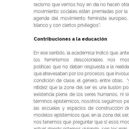
racismo que vemos hoy en día no hacen otra 
movimiento sociales están premiadas por la 
agenda del movimiento feminista europeo,
blanco y con ciertos privilegios”.
Contribuciones a la educación
En ese sentido, la académica indicó que, ant
los feminismos descoloniales nos mos
políticas que no daban respuesta a la realid
que atravesaban por los procesos que involucr
condición de clase, el género, entre otras.
nitidez que la zona del ser es una ilusión po
existencia plena de los seres humanos, ni si
términos epistémicos, nosotros seguimos pe
las escuelas y espacios de construcción d
modelos epistémicos que, en la zona del ser, 
nos tenemos que preguntar que si esos mode
actual donde estamos viviendo, son los más 