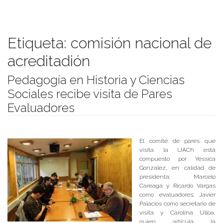
Etiqueta:
comisión nacional de
acreditadión
Pedagogía en Historia y Ciencias
Sociales recibe visita de Pares
Evaluadores
Publicado el
06/09/2018
- Facultad de Filosofía y Humanidades
El comité de pares que
visita la UACh está
compuesto por Yéssica
Gonzalez, en calidad de
presidenta; Marcelo
Careaga y Ricardo Vargas
como evaluadores; Javier
Palacios como secretario de
visita y Carolina Ulloa,
quien articula la