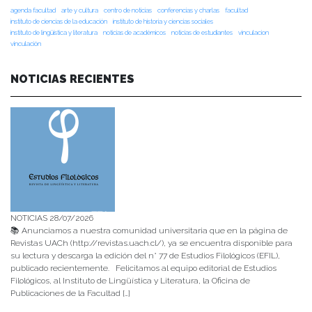
agenda facultad
arte y cultura
centro de noticias
conferencias y charlas
facultad
instituto de ciencias de la educación
instituto de historia y ciencias sociales
instituto de lingüística y literatura
noticias de académicos
noticias de estudiantes
vinculacion
vinculación
NOTICIAS RECIENTES
NOTICIAS 28/07/2026
📚 Anunciamos a nuestra comunidad universitaria que en la página de
Revistas UACh (http://revistas.uach.cl/), ya se encuentra disponible para
su lectura y descarga la edición del n° 77 de Estudios Filológicos (EFIL),
publicado recientemente. Felicitamos al equipo editorial de Estudios
Filológicos, al Instituto de Lingüística y Literatura, la Oficina de
Publicaciones de la Facultad […]