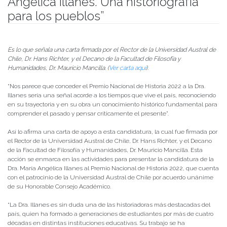
Angélica Illanes. Una historiografía
para los pueblos”
Publicado el
26/04/2022
- Facultad de Filosofía y Humanidades
Es lo que señala una carta firmada por el Rector de la Universidad Austral de
Chile, Dr. Hans Richter, y el Decano de la Facultad de Filosofía y
Humanidades, Dr. Mauricio Mancilla. (
Ver carta aquí
).
“Nos parece que conceder el Premio Nacional de Historia 2022 a la Dra.
Illanes sería una señal acorde a los tiempos que vive el país, reconociendo
en su trayectoria y en su obra un conocimiento histórico fundamental para
comprender el pasado y pensar críticamente el presente”.
Así lo afirma una carta de apoyo a esta candidatura, la cual fue firmada por
el Rector de la Universidad Austral de Chile, Dr. Hans Richter, y el Decano
de la Facultad de Filosofía y Humanidades, Dr. Mauricio Mancilla. Esta
acción se enmarca en las actividades para presentar la candidatura de la
Dra. María Angélica Illanes al Premio Nacional de Historia 2022, que cuenta
con el patrocinio de la Universidad Austral de Chile por acuerdo unánime
de su Honorable Consejo Académico.
“La Dra. Illanes es sin duda una de las historiadoras más destacadas del
país, quien ha formado a generaciones de estudiantes por más de cuatro
décadas en distintas instituciones educativas. Su trabajo se ha