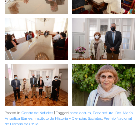
Posted in
Centro de Noticias
|
Tagged
candidatura
,
Decanatura
,
Dra. María
Angélica Illanes
,
Instituto de Historia y Ciencias Sociales
,
Premio Nacional
de Historia de Chile