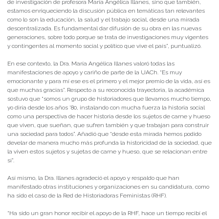
de investigación de profesora María Angélica Illanes, sino que también,
estamos enriqueciendo la discusión pública en temáticas tan relevantes
como lo son la educación, la salud y el trabajo social, desde una mirada
descentralizada. Es fundamental dar difusión de su obra en las nuevas
generaciones, sobre todo porque se trata de investigaciones muy vigentes
y contingentes al momento social y político que vive el país”, puntualizó.
En ese contexto, la Dra. María Angélica Illanes valoró todas las
manifestaciones de apoyo y cariño de parte de la UACh. “Es muy
emocionante y para mí ese es el primero y el mejor premio de la vida, así es
que muchas gracias”. Respecto a su reconocida trayectoria, la académica
sostuvo que “somos un grupo de historiadores que llevamos mucho tiempo,
yo diría desde los años ’80, instalando con mucha fuerza la historia social
como una perspectiva de hacer historia desde los sujetos de carne y hueso
que viven, que sueñan, que sufren también y que trabajan para construir
una sociedad para todos”. Añadió que “desde esta mirada hemos podido
develar de manera mucho más profunda la historicidad de la sociedad, que
la viven estos sujetos y sujetas de carne y hueso, que se relacionan entre
sí”.
Así mismo, la Dra. Illanes agradeció el apoyo y respaldo que han
manifestado otras instituciones y organizaciones en su candidatura, como
ha sido el caso de la Red de Historiadoras Feministas (RHF).
“Ha sido un gran honor recibir el apoyo de la RHF, hace un tiempo recibí el