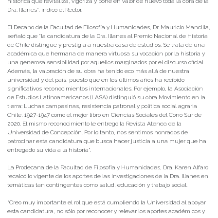
histórica que revitaliza, vigoriza y pone en valor de nuevo toda la obra de la
Dra. Illanes”, indicó el Rector.
El Decano de la Facultad de Filosofía y Humanidades, Dr. Mauricio Mancilla,
señaló que “la candidatura de la Dra. Illanes al Premio Nacional de Historia
de Chile distingue y prestigia a nuestra casa de estudios. Se trata de una
académica que hermana de manera virtuosa su vocación por la historia y
una generosa sensibilidad por aquellos marginados por el discurso oficial.
Además, la valoración de su obra ha tenido eco más allá de nuestra
universidad y del país, puesto que en los últimos años ha recibido
significativos reconocimientos internacionales. Por ejemplo, la Asociación
de Estudios Latinoamericanos (LASA) distinguió su obra Movimiento en la
tierra: Luchas campesinas, resistencia patronal y política social agraria
Chile, 1927-1947 como el mejor libro en Ciencias Sociales del Cono Sur de
2020. El mismo reconocimiento le entregó la Revista Atenea de la
Universidad de Concepción. Por lo tanto, nos sentimos honrados de
patrocinar esta candidatura que busca hacer justicia a una mujer que ha
entregado su vida a la historia”.
La Prodecana de la Facultad de Filosofía y Humanidades, Dra. Karen Alfaro,
recalcó lo vigente de los aportes de las investigaciones de la Dra. Illanes en
temáticas tan contingentes como salud, educación y trabajo social.
“Creo muy importante el rol que está cumpliendo la Universidad al apoyar
esta candidatura, no sólo por reconocer y relevar los aportes académicos y