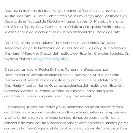
Durante la mañana del martes 15 de marzo, el Rector de la Universidad
Austral de Chile Dr. Hans Richter recibió a la Dra. María Angélica Illanes y al
Decano de la Facultad de Filosofía y Humanidades, Dr. Mauricio Mancilla,
en el Salón Rojo de Casa Central para oficializar el respaldo institucional a
la candidatura de la académica a Premio Nacional de Historia de Chile.
De la cita participaron, además la Vicerrectora Académica Dra. María
Angélica Hidalgo, la Prodecana de la Facultad de Filosofía y Humanidades
Dra. Karen Alfaro y el Director del Instituto de Historia y Ciencias Sociales, Dr.
Gustavo Blanco. (
Ver galería fotográfica
)
En la oportunidad, el Rector Dr. Hans Richter manifestó que, por
unanimidad el Consejo Académico de la Universidad Austral de Chile
resolvió en el mes de enero de este año, patrocinar la candidatura de la
Dra. María Angélica Illanes Oliva, ex académica del Instituto de Historia y
Ciencias Sociales, al Premio Nacional de Historia, indicando que la
candidatura tiene un soporte unánime y transversal.
“Estamos orgullosos, contentos y muy motivados por llevar adelante esta
candidatura de una de nuestras más finas intelectuales contemporáneas
y, por lo tanto, lo que viene ahora son reuniones de coordinación, dar a
conocer esta candidatura y hacerla resonar fuerte en otras ciudades y otros
contextos también”, agregó el Rector. A su juicio, hoy existe “una coyuntura