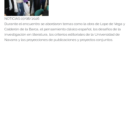
NOTICIAS 07/08/2026
Durante el encuentro se abordaron temas como la obra de Lope de Vega y
Calderón de la Barca, el pensamiento clásico español, los desafíos de la
investigación en literatura, los criterios editoriales de la Universidad de
Navarra y las proyecciones de publicaciones y proyectos conjuntos.
NOTICIAS 28/07/2026
📚 Anunciamos a nuestra comunidad universitaria que en la página de
Revistas UACh (http://revistas.uach.cl/), ya se encuentra disponible para
su lectura y descarga la edición del n° 77 de Estudios Filológicos (EFIL),
publicado recientemente. Felicitamos al equipo editorial de Estudios
Filológicos, al Instituto de Lingüística y Literatura, la Oficina de
Publicaciones de la Facultad […]