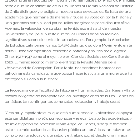
El Decano de la Facultad de Filosofía y Humanidades, Dr. Mauricio Mancilla,
señaló que “la candidatura de la Dra. Illanes al Premio Nacional de Historia
de Chile distingue y prestigia a nuestra casa de estudios. Se trata de una
académica que hermana de manera virtuosa su vocación por la historia y
una generosa sensibilidad por aquellos marginados por el discurso oficial.
Además, la valoración de su obra ha tenido eco más allá de nuestra
universidad y del país, puesto que en los últimos años ha recibido
significativos reconocimientos internacionales. Por ejemplo, la Asociación
de Estudios Latinoamericanos (LASA) distinguió su obra Movimiento en la
tierra: Luchas campesinas, resistencia patronal y política social agraria
Chile, 1927-1947 como el mejor libro en Ciencias Sociales del Cono Sur de
2020. El mismo reconocimiento le entregó la Revista Atenea de la
Universidad de Concepción. Por lo tanto, nos sentimos honrados de
patrocinar esta candidatura que busca hacer justicia a una mujer que ha
entregado su vida a la historia”.
La Prodecana de la Facultad de Filosofía y Humanidades, Dra. Karen Alfaro,
recalcó lo vigente de los aportes de las investigaciones de la Dra. Illanes en
temáticas tan contingentes como salud, educación y trabajo social.
“Creo muy importante el rol que está cumpliendo la Universidad al apoyar
esta candidatura, no sólo por reconocer y relevar los aportes académicos y
de investigación de profesora María Angélica Illanes, sino que también,
estamos enriqueciendo la discusión pública en temáticas tan relevantes
como lo son la educación, la salud y el trabajo social, desde una mirada