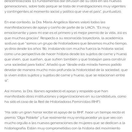
descentralizada. Es fundamental dar difusión de su obra en las nuevas
generaciones, sobre todo porque se trata de investigaciones muy vigentes
y contingentes al momento social y político que vive el país”, puntualizó.
En ese contexto, la Dra. María Angélica Illanes valoró todas las
manifestaciones de apoyo y cariño de parte de la UACh. “Es muy
emocionante y para mí ese es el primero y el mejor premio de la vida, así es
que muchas gracias”. Respecto a su reconocida trayectoria, la académica
sostuvo que “somos un grupo de historiadores que llevamos mucho tiempo,
yo diría desde los años ’80, instalando con mucha fuerza la historia social
como una perspectiva de hacer historia desde los sujetos de carne y hueso
que viven, que sueñan, que sufren también y que trabajan para construir
una sociedad para todos”. Añadió que “desde esta mirada hemos podido
develar de manera mucho más profunda la historicidad de la sociedad, que
la viven estos sujetos y sujetas de carne y hueso, que se relacionan entre
sí”.
Así mismo, la Dra. Illanes agradeció el apoyo y respaldo que han
manifestado otras instituciones y organizaciones en su candidatura, como
ha sido el caso de la Red de Historiadoras Feministas (RHF).
“Ha sido un gran honor recibir el apoyo de la RHF, hace un tiempo recibí el
premio “Olga Poblete” y fue realmente muy enriquecedor ya que veo con
mucho orgullo a las nuevas generaciones de mujeres que se dedican a la
historiografía. Están muy comprometidas con la historia del movimiento