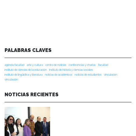
PALABRAS CLAVES
agenda facultad
arte y cultura
centro de noticias
conferencias y charlas
facultad
instituto de ciencias de la educación
instituto de historia y ciencias sociales
instituto de lingüística y literatura
noticias de académicos
noticias de estudiantes
vinculacion
vinculación
NOTICIAS RECIENTES