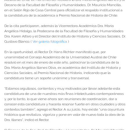
Decano de la Facultad de Filosofía y Humanidades, Dr. Mauricio Mancilla,
en el Salón Rojo de Casa Central para oficializar el respaldo institucional a
la candidatura de la académica a Premio Nacional de Historia de Chile.
De la cita participaron, además la Vicerrectora Académica Dra. María
Angélica Hidalgo, la Prodecana de la Facultad de Filosofía y Humanidades
Dra. Karen Alfaro y el Director del Instituto de Historia y Ciencias Sociales, Dr.
Gustavo Blanco. (
Ver galería fotográfica
)
En la oportunidad, el Rector Dr. Hans Richter manifestó que, por
unanimidad el Consejo Académico de la Universidad Austral de Chile
resolvió en el mes de enero de este año, patrocinar la candidatura de la
Dra. María Angélica Illanes Oliva, ex académica del Instituto de Historia y
Ciencias Sociales, al Premio Nacional de Historia, indicando que la
candidatura tiene un soporte unánime y transversal.
“Estamos orgullosos, contentos y muy motivados por llevar adelante esta
candidatura de una de nuestras más finas intelectuales contemporáneas
y, por lo tanto, lo que viene ahora son reuniones de coordinación, dar a
conocer esta candidatura y hacerla resonar fuerte en otras ciudades y otros
contextos también”, agregó el Rector. A su juicio, hoy existe “una coyuntura
histórica que revitaliza, vigoriza y pone en valor de nuevo toda la obra de la
Dra. Illanes”, indicó el Rector.