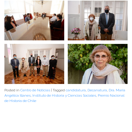
Posted in
Centro de Noticias
|
Tagged
candidatura
,
Decanatura
,
Dra. María
Angélica Illanes
,
Instituto de Historia y Ciencias Sociales
,
Premio Nacional
de Historia de Chile