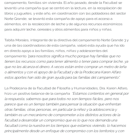
campamento, familias sin vivienda. El año pasado, desde la Facultad se
levantó una campaña que se centró en la lectura, en la recopilación de
libros y juguetes, y este año, en coordinación con las pobladoras del sector
Norte Grande, se levantó esta campaña de apoyo para el acceso a
alimentos, en la recolección de leche y de algunos recursos económicos
para adquirir leche, cereales y otros alimentos para niños y niñas.
Tabita Morales, integrante de la directiva del campamento Norte Grande 3 y
una de las coordinadoras de esta campaña, valoró esta ayuda que ha ido
en directo apoyo a las familias, niños, niñas y adolescentes del
campamento
“para nosotros significa mucho porque hay familias que no
tienen los recursos como para tener alimento o tener para comprar leche, ya
que no les alcanza el dinero. A veces están entre comprar un metro de leña
o alimentos y con el apoyo de la Facultad y de la Prodecana Karen Alfaro
estos aportes han sido de gran ayuda para las familias del campamento”.
La Prodecana de la Facultad de Filosofía y Humanidades, Dra. Karen Alfaro,
hizo un positivo balance de la campaña
“Estamos contentos en general por
la respuesta, sabemos que para todos no son tiempos fáciles, pero nos
parece que es un tiempo también para pensar la situación que enfrentan
otras familias, otras personas, en particular la niñez y la adolescencia y
también es un mecanismo de comprometer a los distintos actores de la
facultad a desarrollar un compromiso que es lo que nos demanda una
facultad como la nuestra en los tiempos que estamos viviendo, lo hacemos
principalmente desde un enfoque de compromiso con los territorios y con