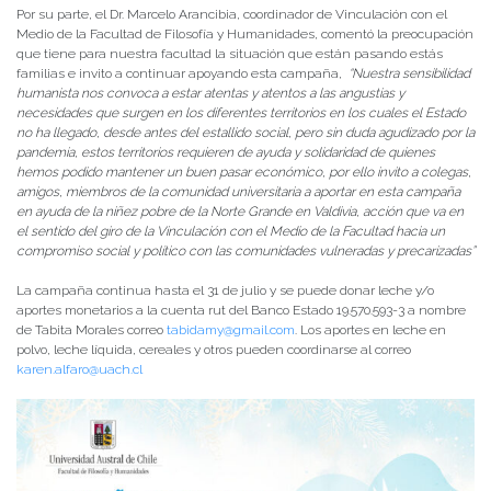
Por su parte, el Dr. Marcelo Arancibia, coordinador de Vinculación con el
Medio de la Facultad de Filosofía y Humanidades, comentó la preocupación
que tiene para nuestra facultad la situación que están pasando estás
familias e invito a continuar apoyando esta campaña,
“Nuestra sensibilidad
humanista nos convoca a estar atentas y atentos a las angustias y
necesidades que surgen en los diferentes territorios en los cuales el Estado
no ha llegado, desde antes del estallido social, pero sin duda agudizado por la
pandemia, estos territorios requieren de ayuda y solidaridad de quienes
hemos podido mantener un buen pasar económico, por ello invito a colegas,
amigos, miembros de la comunidad universitaria a aportar en esta campaña
en ayuda de la niñez pobre de la Norte Grande en Valdivia, acción que va en
el sentido del giro de la Vinculación con el Medio de la Facultad hacia un
compromiso social y político con las comunidades vulneradas y precarizadas”
La campaña continua hasta el 31 de julio y se puede donar leche y/o
aportes monetarios a la cuenta rut del Banco Estado 19.570.593-3 a nombre
de Tabita Morales correo
tabidamy@gmail.com
. Los aportes en leche en
polvo, leche líquida, cereales y otros pueden coordinarse al correo
karen.alfaro@uach.cl