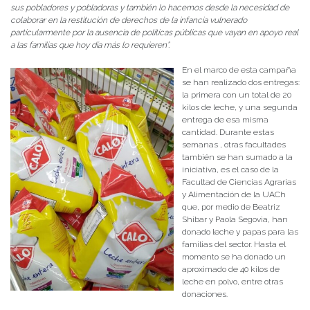
sus pobladores y pobladoras y también lo hacemos desde la necesidad de
colaborar en la restitución de derechos de la infancia vulnerado
particularmente por la ausencia de políticas públicas que vayan en apoyo real
a las familias que hoy día más lo requieren”.
En el marco de esta campaña
se han realizado dos entregas:
la primera con un total de 20
kilos de leche, y una segunda
entrega de esa misma
cantidad. Durante estas
semanas , otras facultades
también se han sumado a la
iniciativa, es el caso de la
Facultad de Ciencias Agrarias
y Alimentación de la UACh
que, por medio de Beatriz
Shibar y Paola Segovia, han
donado leche y papas para las
familias del sector. Hasta el
momento se ha donado un
aproximado de 40 kilos de
leche en polvo, entre otras
donaciones.