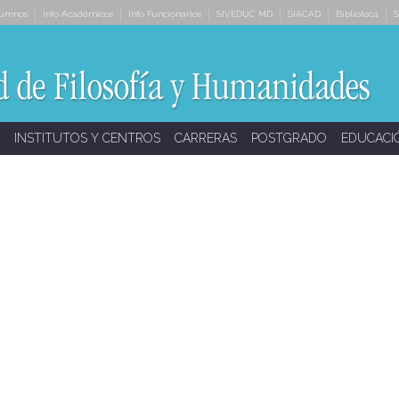
lumnos
Info Académicos
Info Funcionarios
SIVEDUC MD
SIACAD
Biblioteca
S
INSTITUTOS Y CENTROS
CARRERAS
POSTGRADO
EDUCACI