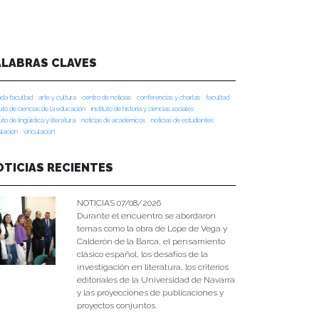
ALABRAS CLAVES
da facultad
arte y cultura
centro de noticias
conferencias y charlas
facultad
tuto de ciencias de la educación
instituto de historia y ciencias sociales
tuto de lingüística y literatura
noticias de académicos
noticias de estudiantes
ulacion
vinculación
OTICIAS RECIENTES
NOTICIAS 07/08/2026
Durante el encuentro se abordaron
temas como la obra de Lope de Vega y
Calderón de la Barca, el pensamiento
clásico español, los desafíos de la
investigación en literatura, los criterios
editoriales de la Universidad de Navarra
y las proyecciones de publicaciones y
proyectos conjuntos.