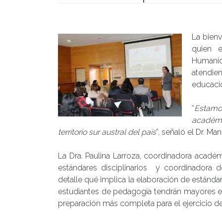
Publicado el
24/10/2017
- Facultad de Filosofía y Hu
La bienv
quien e
Humanid
atendien
educacio
“
Estamos
académi
territorio sur austral del país
”, señaló el Dr. Manc
La Dra. Paulina Larroza, coordinadora acad
estándares disciplinarios y coordinadora
detalle qué implica la elaboración de estánda
estudiantes de pedagogía tendrán mayores ex
preparación más completa para el ejercicio de