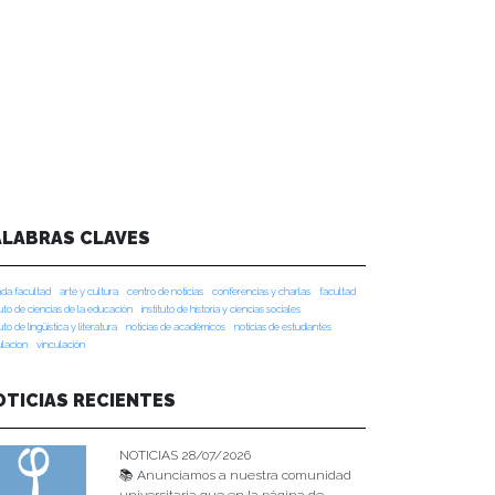
ALABRAS CLAVES
da facultad
arte y cultura
centro de noticias
conferencias y charlas
facultad
tuto de ciencias de la educación
instituto de historia y ciencias sociales
tuto de lingüística y literatura
noticias de académicos
noticias de estudiantes
ulacion
vinculación
OTICIAS RECIENTES
NOTICIAS 28/07/2026
📚 Anunciamos a nuestra comunidad
universitaria que en la página de