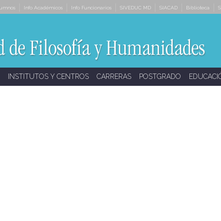
lumnos
Info Académicos
Info Funcionarios
SIVEDUC MD
SIACAD
Biblioteca
S
INSTITUTOS Y CENTROS
CARRERAS
POSTGRADO
EDUCACI