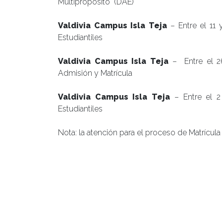
Multipropósito (DAE)
Valdivia Campus Isla Teja
– Entre el 11 
Estudiantiles
Valdivia Campus Isla Teja
– Entre el 2
Admisión y Matrícula
Valdivia Campus Isla Teja
– Entre el 
Estudiantiles
Nota: la atención para el proceso de Matrícula 
Posted in
Agenda Facultad
,
Agenda Postgrad
alumnos antiguos
,
cursos superiores
,
matrícu