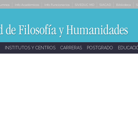
lumnos
Info Académicos
Info Funcionarios
SIVEDUC MD
SIACAD
Biblioteca
S
INSTITUTOS Y CENTROS
CARRERAS
POSTGRADO
EDUCACI