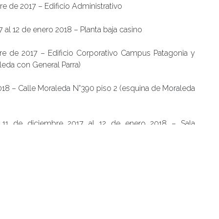
bre de 2017 – Edificio Administrativo
 al 12 de enero 2018 – Planta baja casino
bre de 2017 – Edificio Corporativo Campus Patagonia y
leda con General Parra)
2018 – Calle Moraleda N°390 piso 2 (esquina de Moraleda
 11 de diciembre 2017 al 12 de enero 2018 – Sala
y el 22 de diciembre de 2017 – Dirección de Asuntos
6 y el 29 de diciembre de 2017 – Departamento de