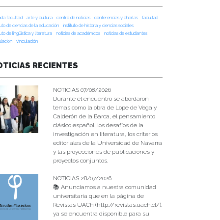
da facultad
arte y cultura
centro de noticias
conferencias y charlas
facultad
tuto de ciencias de la educación
instituto de historia y ciencias sociales
tuto de lingüística y literatura
noticias de académicos
noticias de estudiantes
ulacion
vinculación
OTICIAS RECIENTES
NOTICIAS 07/08/2026
Durante el encuentro se abordaron
temas como la obra de Lope de Vega y
Calderón de la Barca, el pensamiento
clásico español, los desafíos de la
investigación en literatura, los criterios
editoriales de la Universidad de Navarra
y las proyecciones de publicaciones y
proyectos conjuntos.
NOTICIAS 28/07/2026
📚 Anunciamos a nuestra comunidad
universitaria que en la página de
Revistas UACh (http://revistas.uach.cl/),
ya se encuentra disponible para su