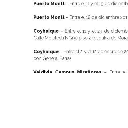
Puerto Montt
– Entre el 11 y el 15 de diciem
Puerto Montt
– Entre el 18 de diciembre 2017
Coyhaique
– Entre el 11 y el 29 de diciem
Calle Moraleda N°390 piso 2 (esquina de Mora
Coyhaique
– Entre el 2 y el 12 de enero de 
con General Parra)
Valdivia Campus Miraflores
– Entre el
Multipropósito (DAE)
Valdivia Campus Isla Teja
– Entre el 11 
Estudiantiles
Valdivia Campus Isla Teja
– Entre el 2
Admisión y Matrícula