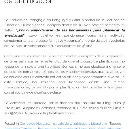
de planificación
Publicado el
10/06/2020
- Facultad de Filosofía y Humanidades
La Escuela de Pedagogía en Lenguaje y Comunicación de la Facultad de
Filosofía y Humanidades, incorporó dentro de su planificación semestral el
Taller
“¿Cómo empoderarse de las herramientas para planificar la
enseñanza?
“, cuyo objetivo es posicionarse como una actividad
complementaria al proceso formativo y acompañamiento de las trayectorias
educativas universitarias de sus estudiantes de 4º año.
Cada una de las sesiones tiene como centro un aspecto de la preparación
de la enseñanza, en el entendido de que el proceso de planificación no
responde tan solo a una habilidad técnica, si no que obedece a una serie
de criterios formativos, teóricos, éticos y socioemocionales que se articulan
de acuerdo con un contexto educativo situado y evidentemente diverso. En
este sentido, las sesiones han transitado desde una mirada
macrocurricular, pansando por la planificación de unidades y finalizarán
con el abordaje de diseños de clase.
La actividad, es liderada por la docente del Instituto de Lingüística y
Literatura, Alejandra Cárdenas, teniendo su última sesión el 18 de junio, a
las 15:00 hrs. A través de la plataforma zoom.
Posted in
Centro de Noticias
,
Instituto de Lingüística y Literatura
|
Tagged
Alejandra Cárdenas
,
Escuela de Pedagogía en Lenguaje y Comunicación
,