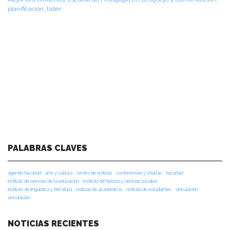
planificación
,
taller
PALABRAS CLAVES
agenda facultad
arte y cultura
centro de noticias
conferencias y charlas
facultad
instituto de ciencias de la educación
instituto de historia y ciencias sociales
instituto de lingüística y literatura
noticias de académicos
noticias de estudiantes
vinculacion
vinculación
NOTICIAS RECIENTES