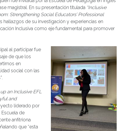
quien fue invitada por la Escuela de Pedagogía en Inglés
ase magistral. En su presentación titulada
“Inclusive
room: Strengthening Social Educators’ Professional
es hallazgos de su investigación y experiencias en
ucación Inclusiva como eje fundamental para promover
pal al participar fue
nsaje de que los
rtirnos en
idad social con las
”.
 up an Inclusive EFL
yful and
oyecto liderado por
a Escuela de
ente anfitriona
eñalando que “esta