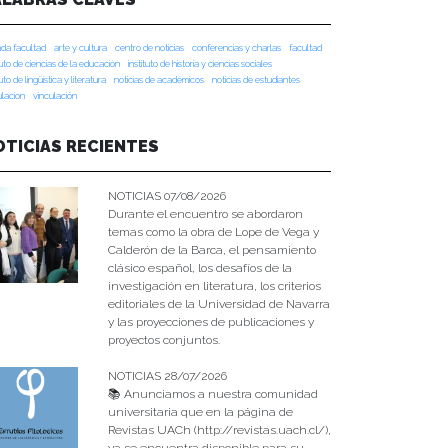
da facultad
arte y cultura
centro de noticias
conferencias y charlas
facultad
tuto de ciencias de la educación
instituto de historia y ciencias sociales
tuto de lingüística y literatura
noticias de académicos
noticias de estudiantes
ulacion
vinculación
OTICIAS RECIENTES
NOTICIAS 07/08/2026
Durante el encuentro se abordaron
temas como la obra de Lope de Vega y
Calderón de la Barca, el pensamiento
clásico español, los desafíos de la
investigación en literatura, los criterios
editoriales de la Universidad de Navarra
y las proyecciones de publicaciones y
proyectos conjuntos.
NOTICIAS 28/07/2026
📚 Anunciamos a nuestra comunidad
universitaria que en la página de
Revistas UACh (http://revistas.uach.cl/),
ya se encuentra disponible para su