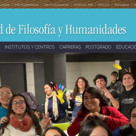
lumnos
Info Académicos
Info Funcionarios
SIVEDUC MD
SIACAD
Biblioteca
S
INSTITUTOS Y CENTROS
CARRERAS
POSTGRADO
EDUCACI