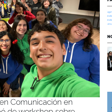
agen
insti
insti
vinc
N
 en Comunicación en
pó de workshop sobre