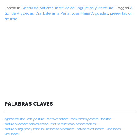
Posted in
Centro de Noticias
,
instituto de lingüistica y literatura
|
Tagged
Al
Sur de Arguedas
,
Dra. Estefanía Peña
,
José María Arguedas
,
presentación
de libro
PALABRAS CLAVES
agenda facultad
arte y cultura
centro de noticias
conferencias y charlas
facultad
instituto de ciencias de la educación
instituto de historia y ciencias sociales
instituto de lingüística y literatura
noticias de académicos
noticias de estudiantes
vinculacion
vinculación