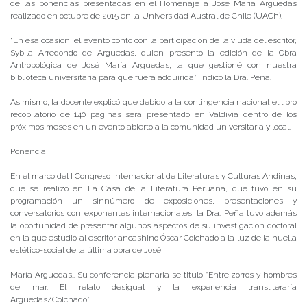
de las ponencias presentadas en el Homenaje a José María Arguedas
realizado en octubre de 2015 en la Universidad Austral de Chile (UACh).
“En esa ocasión, el evento contó con la participación de la viuda del escritor,
Sybila Arredondo de Arguedas, quien presentó la edición de la Obra
Antropológica de José María Arguedas, la que gestioné con nuestra
biblioteca universitaria para que fuera adquirida”, indicó la Dra. Peña.
Asimismo, la docente explicó que debido a la contingencia nacional el libro
recopilatorio de 140 páginas será presentado en Valdivia dentro de los
próximos meses en un evento abierto a la comunidad universitaria y local.
Ponencia
En el marco del I Congreso Internacional de Literaturas y Culturas Andinas,
que se realizó en La Casa de la Literatura Peruana, que tuvo en su
programación un sinnúmero de exposiciones, presentaciones y
conversatorios con exponentes internacionales, la Dra. Peña tuvo además
la oportunidad de presentar algunos aspectos de su investigación doctoral
en la que estudió al escritor ancashino Óscar Colchado a la luz de la huella
estético-social de la última obra de José
María Arguedas.. Su conferencia plenaria se tituló “Entre zorros y hombres
de mar. El relato desigual y la experiencia transliteraría
Arguedas/Colchado”.