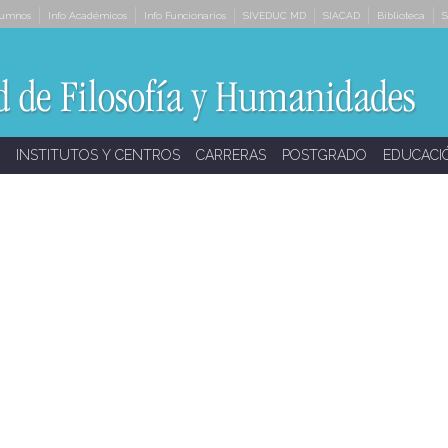
lumnos
Info Académicos
Info Funcionarios
SIVEDUC MD
SIACAD
Biblioteca
S
INSTITUTOS Y CENTROS
CARRERAS
POSTGRADO
EDUCACI