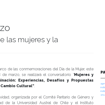
rzo
e las mujeres y la
manidades
arco de las conmemoraciones del Día de la Mujer, este
P
 de marzo, se realizará el conversatorio “
Mujeres y
minación: Experiencias, Desafíos y Propuestas
agen
 Cambio Cultural”
.
insti
insti
vinc
ividad, organizada por el Comité Paritario de Género y
dad de la Universidad Austral de Chile y el Instituto