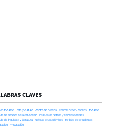
ALABRAS CLAVES
da facultad
arte y cultura
centro de noticias
conferencias y charlas
facultad
tuto de ciencias de la educación
instituto de historia y ciencias sociales
tuto de lingüística y literatura
noticias de académicos
noticias de estudiantes
ulacion
vinculación