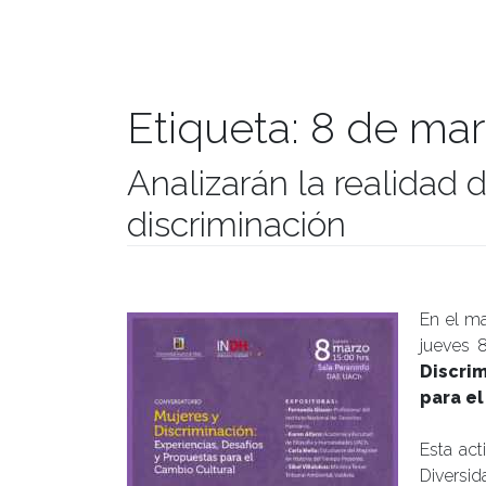
Etiqueta:
8 de ma
Analizarán la realidad d
discriminación
Publicado el
05/03/2018
- Facultad de Filosofía y Hu
En el m
jueves 8
Discri
para el
Esta act
Diversi