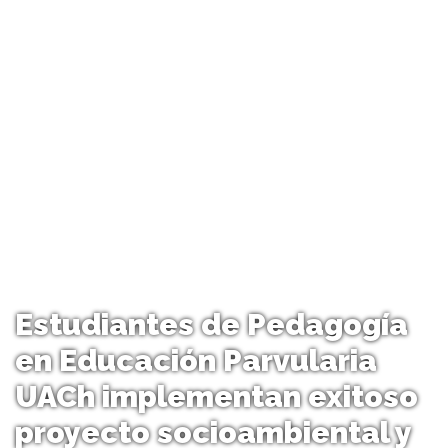
Estudiantes de Pedagogía
en Educación Parvularia
UACh implementan exitoso
proyecto socioambiental y