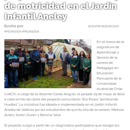
de motricidad en el Jardín
Infantil Aneley
Escrito por:
Equipo Humanidades | 01/06/2026 |
#CENTRO #DESTACADO
#PEDAGOGÍA #PEDAGOGÍA
En el marco de la
asignatura de
Aprendizaje y
Servicio de la
carrera de
Pedagogía en
Educación
Parvularia de la
Universidad
Austral de Chile
(UACh), a cargo de la docente Carola Angulo, el pasado 29 de mayo se llevó
a cabo el hito de cierre del proyecto comunitario “Eco Pasos: Sembrando
Huellas”. La iniciativa fue ideada e implementada en el Jardín Infantil
Aneley de Valdivia por las estudiantes de quinto año de la carrera, Melissa
Aviles, Karen Durán y Romina Silva.
El proyecto surgió a partir de un diagnóstico participativo que recogió las