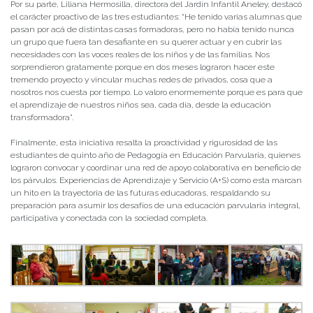
Por su parte, Liliana Hermosilla, directora del Jardín Infantil Aneley, destacó
el carácter proactivo de las tres estudiantes: “He tenido varias alumnas que
pasan por acá de distintas casas formadoras, pero no había tenido nunca
un grupo que fuera tan desafiante en su querer actuar y en cubrir las
necesidades con las voces reales de los niños y de las familias. Nos
sorprendieron gratamente porque en dos meses lograron hacer este
tremendo proyecto y vincular muchas redes de privados, cosa que a
nosotros nos cuesta por tiempo. Lo valoro enormemente porque es para que
el aprendizaje de nuestros niños sea, cada día, desde la educación
transformadora”.
Finalmente, esta iniciativa resalta la proactividad y rigurosidad de las
estudiantes de quinto año de Pedagogía en Educación Parvularia, quienes
lograron convocar y coordinar una red de apoyo colaborativa en beneficio de
los párvulos. Experiencias de Aprendizaje y Servicio (A+S) como esta marcan
un hito en la trayectoria de las futuras educadoras, respaldando su
preparación para asumir los desafíos de una educación parvularia integral,
participativa y conectada con la sociedad completa.