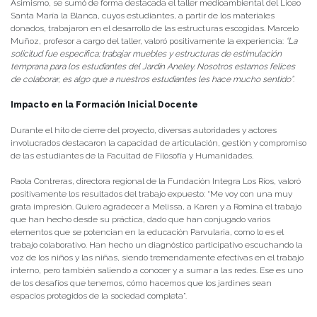
Asimismo, se sumó de forma destacada el taller medioambiental del Liceo
Santa María la Blanca, cuyos estudiantes, a partir de los materiales
donados, trabajaron en el desarrollo de las estructuras escogidas. Marcelo
Muñoz, profesor a cargo del taller, valoró positivamente la experiencia:
“La
solicitud fue específica; trabajar muebles y estructuras de estimulación
temprana para los estudiantes del Jardín Aneley. Nosotros estamos felices
de colaborar, es algo que a nuestros estudiantes les hace mucho sentido”
.
Impacto en la Formación Inicial Docente
Durante el hito de cierre del proyecto, diversas autoridades y actores
involucrados destacaron la capacidad de articulación, gestión y compromiso
de las estudiantes de la Facultad de Filosofía y Humanidades.
Paola Contreras, directora regional de la Fundación Integra Los Ríos, valoró
positivamente los resultados del trabajo expuesto: “Me voy con una muy
grata impresión. Quiero agradecer a Melissa, a Karen y a Romina el trabajo
que han hecho desde su práctica, dado que han conjugado varios
elementos que se potencian en la educación Parvularia, como lo es el
trabajo colaborativo. Han hecho un diagnóstico participativo escuchando la
voz de los niños y las niñas, siendo tremendamente efectivas en el trabajo
interno, pero también saliendo a conocer y a sumar a las redes. Ese es uno
de los desafíos que tenemos, cómo hacemos que los jardines sean
espacios protegidos de la sociedad completa”.