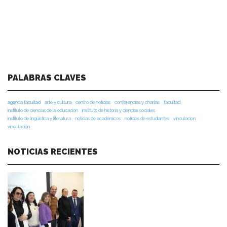
PALABRAS CLAVES
agenda facultad
arte y cultura
centro de noticias
conferencias y charlas
facultad
instituto de ciencias de la educación
instituto de historia y ciencias sociales
instituto de lingüística y literatura
noticias de académicos
noticias de estudiantes
vinculacion
vinculación
NOTICIAS RECIENTES