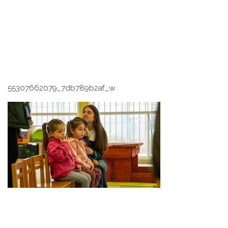
55307662079_7db789b2af_w