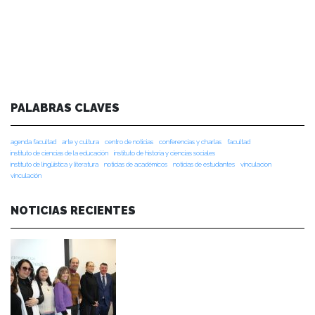
PALABRAS CLAVES
agenda facultad
arte y cultura
centro de noticias
conferencias y charlas
facultad
instituto de ciencias de la educación
instituto de historia y ciencias sociales
instituto de lingüística y literatura
noticias de académicos
noticias de estudiantes
vinculacion
vinculación
NOTICIAS RECIENTES