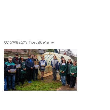
55307588273_ffcec86e3e_w