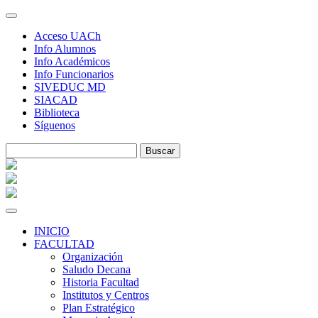
Skip
to
Acceso UACh
content
Info Alumnos
Info Académicos
Info Funcionarios
SIVEDUC MD
SIACAD
Biblioteca
Síguenos
INICIO
FACULTAD
Organización
Saludo Decana
Historia Facultad
Institutos y Centros
Plan Estratégico