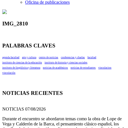
Oficina de publicaciones
IMG_2810
PALABRAS CLAVES
agenda facultad
arte y cultura
centro de noticias
conferencias y charlas
facultad
instituto de ciencias de la educación
instituto de historia y ciencias sociales
instituto de lingüística y literatura
noticias de académicos
noticias de estudiantes
vinculacion
vinculación
NOTICIAS RECIENTES
NOTICIAS 07/08/2026
Durante el encuentro se abordaron temas como la obra de Lope de
Vega y Calderón de la Barca, el pensamiento clásico español, los