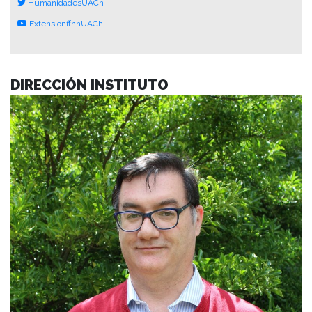
HumanidadesUACh
ExtensionffhhUACh
DIRECCIÓN INSTITUTO