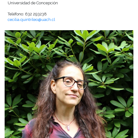
Universidad de Concepción
Teléfono: 632 293238
cecilia.quintrileo@uach.cl