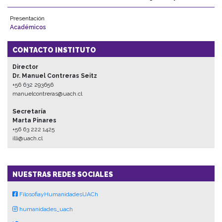
Presentación
Académicos
CONTACTO INSTITUTO
Director
Dr. Manuel Contreras Seitz
+56 632 293656
manuelcontreras@uach.cl
Secretaría
Marta Pinares
+56 63 222 1425
illi@uach.cl
NUESTRAS REDES SOCIALES
FilosofiayHumanidadesUACh
humanidades_uach