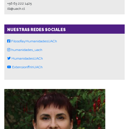
+56 63 222 1425
illi@uach.cl
NUESTRAS REDES SOCIALES
FilosofiayHumanidadesUACh
humanidades_uach
HumanidadesUACh
ExtensionffhhUACh