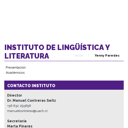
INSTITUTO DE LINGÜÍSTICA Y
LITERATURA
Home
/
Yenny Paredes
Presentación
Académicos
CONTACTO INSTITUTO
Director
Dr. Manuel Contreras Seitz
+56 632 293656
manuelcontreras@uach.cl
Secretaría
Marta Pinares