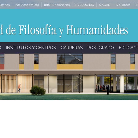
lumnos
Info Académicos
Info Funcionarios
SIVEDUC MD
SIACAD
Biblioteca
S
D
INSTITUTOS Y CENTROS
CARRERAS
POSTGRADO
EDUCACI