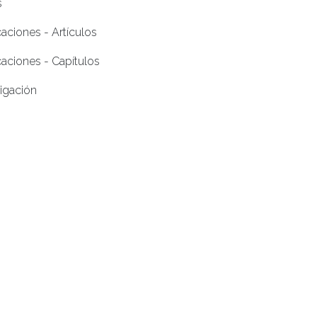
s
caciones - Artículos
caciones - Capítulos
tigación