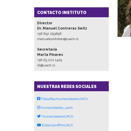
CONTACTO INSTITUTO
Director
Dr. Manuel Contreras Seitz
+56 632 293656
manuelcontreras@uach.cl
Secretaría
Marta Pinares
+56 63 222 1425
illi@uach.cl
NUESTRAS REDES SOCIALES
FilosofiayHumanidadesUACh
humanidades_uach
HumanidadesUACh
ExtensionffhhUACh