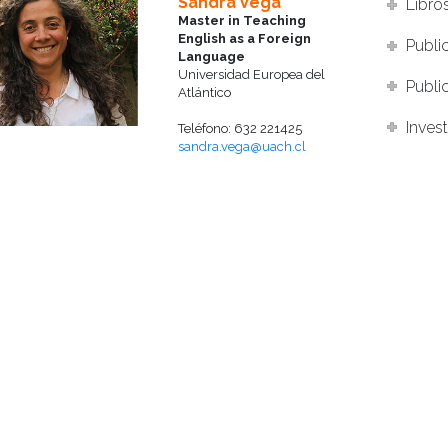
Sandra Vega
Libro
Master in Teaching
English as a Foreign
Publi
Language
Universidad Europea del
Publi
Atlántico
Inves
Teléfono: 632 221425
sandra.vega@uach.cl