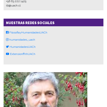
+56 63 222 1425
illi@uach.cl
NUESTRAS REDES SOCIALES
FilosofiayHumanidadesUACh
humanidades_uach
HumanidadesUACh
ExtensionffhhUACh