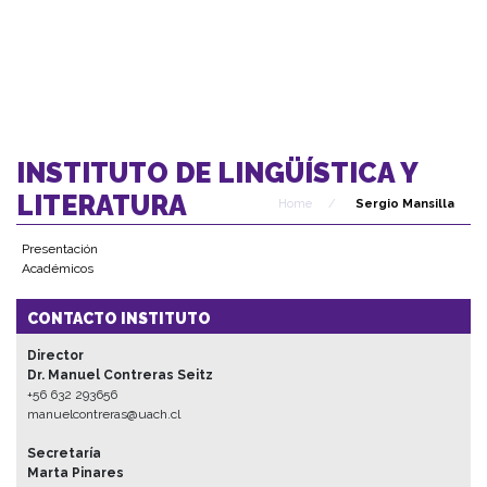
INSTITUTO DE LINGÜÍSTICA Y
LITERATURA
Home
/
Sergio Mansilla
Presentación
Académicos
CONTACTO INSTITUTO
Director
Dr. Manuel Contreras Seitz
+56 632 293656
manuelcontreras@uach.cl
Secretaría
Marta Pinares