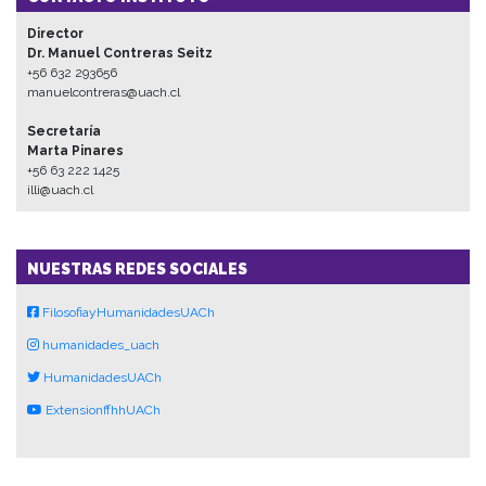
Director
Dr. Manuel Contreras Seitz
+56 632 293656
manuelcontreras@uach.cl
Secretaría
Marta Pinares
+56 63 222 1425
illi@uach.cl
NUESTRAS REDES SOCIALES
FilosofiayHumanidadesUACh
humanidades_uach
HumanidadesUACh
ExtensionffhhUACh