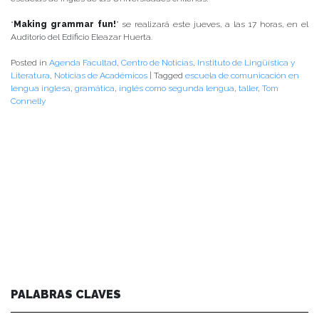
“
Making grammar fun!
” se realizará este jueves, a las 17 horas, en el
Auditorio del Edificio Eleazar Huerta.
Posted in
Agenda Facultad
,
Centro de Noticias
,
Instituto de Lingüística y
Literatura
,
Noticias de Académicos
|
Tagged
escuela de comunicación en
lengua inglesa
,
gramática
,
inglés como segunda lengua
,
taller
,
Tom
Connelly
PALABRAS CLAVES