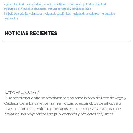
agenda facultad
arte y cultura
centro de noticias
conferencias y charlas
facultad
instituto de ciencias de la educación
instituto de historia y ciencias sociales
instituto de lingüística y literatura
noticias de académicos
noticias de estudiantes
vinculacion
vinculación
NOTICIAS RECIENTES
NOTICIAS 07/08/2026
Durante el encuentro se abordaron temas como la obra de Lope de Vega y
Calderón de la Barca, el pensamiento clásico español, los desafíos de la
investigación en literatura, los criterios editoriales de la Universidad de
Navarra y las proyecciones de publicaciones y proyectos conjuntos.