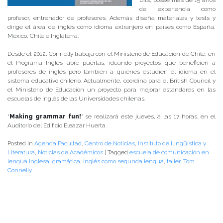
Bits, posee más de 15 años
de experiencia como
profesor, entrenador de profesores. Además diseña materiales y tests y
dirige el área de inglés como idioma extranjero en países como España,
México, Chile e Inglaterra.
Desde el 2012, Connelly trabaja con el Ministerio de Educación de Chile, en
el Programa Inglés abre puertas, ideando proyectos que beneficien a
profesores de inglés pero también a quiénes estudien el idioma en el
sistema educativo chileno. Actualmente, coordina para el British Council y
el Ministerio de Educación un proyecto para mejorar estándares en las
escuelas de inglés de las Universidades chilenas.
“
Making grammar fun!
” se realizará este jueves, a las 17 horas, en el
Auditorio del Edificio Eleazar Huerta.
Posted in
Agenda Facultad
,
Centro de Noticias
,
Instituto de Lingüística y
Literatura
,
Noticias de Académicos
|
Tagged
escuela de comunicación en
lengua inglesa
,
gramática
,
inglés como segunda lengua
,
taller
,
Tom
Connelly