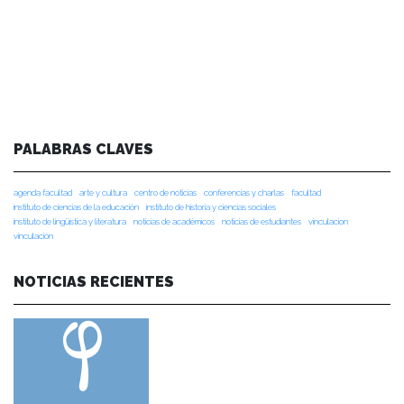
PALABRAS CLAVES
agenda facultad
arte y cultura
centro de noticias
conferencias y charlas
facultad
instituto de ciencias de la educación
instituto de historia y ciencias sociales
instituto de lingüística y literatura
noticias de académicos
noticias de estudiantes
vinculacion
vinculación
NOTICIAS RECIENTES