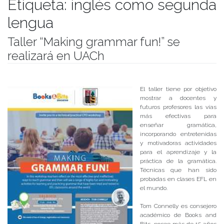
Etiqueta:
inglés como segunda
lengua
Taller “Making grammar fun!” se
realizará en UACh
Publicado el
03/10/2017
- Facultad de Filosofía y Humanidades
El taller tiene por objetivo
mostrar a docentes y
futuros profesores las vías
más efectivas para
enseñar gramática,
incorporando entretenidas
y motivadoras actividades
para el aprendizaje y la
práctica de la gramática.
Técnicas que han sido
probadas en clases EFL en
el mundo.
Tom Connelly es consejero
académico de Books and