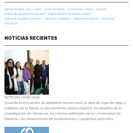
agenda facultad
arte y cultura
centro de noticias
conferencias y charlas
facultad
instituto de ciencias de la educación
instituto de historia y ciencias sociales
instituto de lingüística y literatura
noticias de académicos
noticias de estudiantes
vinculacion
vinculación
NOTICIAS RECIENTES
NOTICIAS 07/08/2026
Durante el encuentro se abordaron temas como la obra de Lope de Vega y
Calderón de la Barca, el pensamiento clásico español, los desafíos de la
investigación en literatura, los criterios editoriales de la Universidad de
Navarra y las proyecciones de publicaciones y proyectos conjuntos.