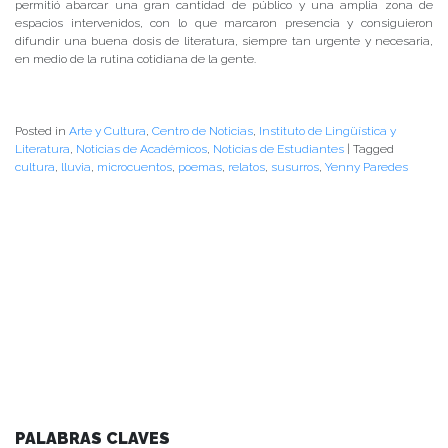
permitió abarcar una gran cantidad de público y una amplia zona de
espacios intervenidos, con lo que marcaron presencia y consiguieron
difundir una buena dosis de literatura, siempre tan urgente y necesaria,
en medio de la rutina cotidiana de la gente.
Posted in
Arte y Cultura
,
Centro de Noticias
,
Instituto de Lingüística y
Literatura
,
Noticias de Académicos
,
Noticias de Estudiantes
|
Tagged
cultura
,
lluvia
,
microcuentos
,
poemas
,
relatos
,
susurros
,
Yenny Paredes
PALABRAS CLAVES