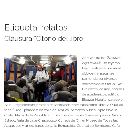
Etiqueta:
relatos
Clausura “Otoño del libro”
Publicado el
11/07/2018
- Facultad de Filosofía y Humanidades
A través de los
“Susurros
bajo la lluvia”,
se leyeron
fragmentos de poesía al
oído de transeúntes
partiendo por diversos
sectores de la UACh (DAE,
Biblioteca, casino, oficinas
de académicos, edificio
Eleazar Huerta, paradero),
para luego concentrarse en espacios céntricos tales como: librería QuéLeo,
feria fluvial, paradero de calle de Arauco, paradero buses Expresso a la
Costa, Plaza de la República, municipalidad, taxis fluviales, paseo Banco
Estado, feria de calle Chacabuco, Correos de Chile, Museo de Todas las
Aguas del Mundo, bares de calle Esmeralda, Cuartel de Bomberos, Café