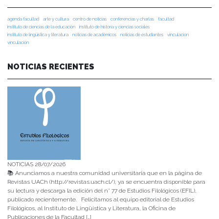
agenda facultad
arte y cultura
centro de noticias
conferencias y charlas
facultad
instituto de ciencias de la educación
instituto de historia y ciencias sociales
instituto de lingüística y literatura
noticias de académicos
noticias de estudiantes
vinculacion
vinculación
NOTICIAS RECIENTES
NOTICIAS 28/07/2026
📚 Anunciamos a nuestra comunidad universitaria que en la página de
Revistas UACh (http://revistas.uach.cl/), ya se encuentra disponible para
su lectura y descarga la edición del n° 77 de Estudios Filológicos (EFIL),
publicado recientemente. Felicitamos al equipo editorial de Estudios
Filológicos, al Instituto de Lingüística y Literatura, la Oficina de
Publicaciones de la Facultad […]