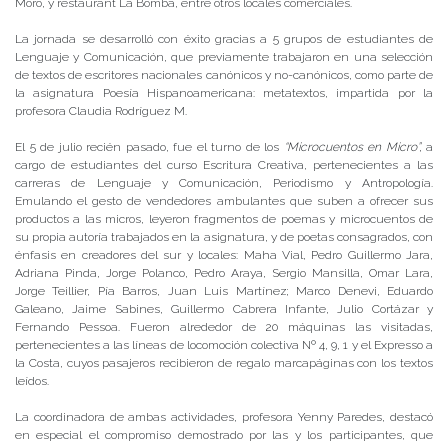
Moro, y restaurant La Bomba, entre otros locales comerciales.
La jornada se desarrolló con éxito gracias a 5 grupos de estudiantes de
Lenguaje y Comunicación, que previamente trabajaron en una selección
de textos de escritores nacionales canónicos y no-canónicos, como parte de
la asignatura Poesía Hispanoamericana: metatextos, impartida por la
profesora Claudia Rodríguez M.
El 5 de julio recién pasado, fue el turno de los
“Microcuentos en Micro”,
a
cargo de estudiantes del curso Escritura Creativa, pertenecientes a las
carreras de Lenguaje y Comunicación, Periodismo y Antropología.
Emulando el gesto de vendedores ambulantes que suben a ofrecer sus
productos a las micros, leyeron fragmentos de poemas y microcuentos de
su propia autoría trabajados en la asignatura, y de poetas consagrados, con
énfasis en creadores del sur y locales: Maha Vial, Pedro Guillermo Jara,
Adriana Pinda, Jorge Polanco, Pedro Araya, Sergio Mansilla, Omar Lara,
Jorge Teillier, Pía Barros, Juan Luis Martínez; Marco Denevi, Eduardo
Galeano, Jaime Sabines, Guillermo Cabrera Infante, Julio Cortázar y
Fernando Pessoa. Fueron alrededor de 20 máquinas las visitadas,
pertenecientes a las líneas de locomoción colectiva Nº 4, 9, 1 y el Expresso a
la Costa, cuyos pasajeros recibieron de regalo marcapáginas con los textos
leídos.
La coordinadora de ambas actividades, profesora Yenny Paredes, destacó
en especial el compromiso demostrado por las y los participantes, que