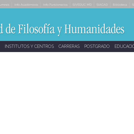
lumnos
Info Académicos
Info Funcionarios
SIVEDUC MD
SIACAD
Biblioteca
S
INSTITUTOS Y CENTROS
CARRERAS
POSTGRADO
EDUCACI