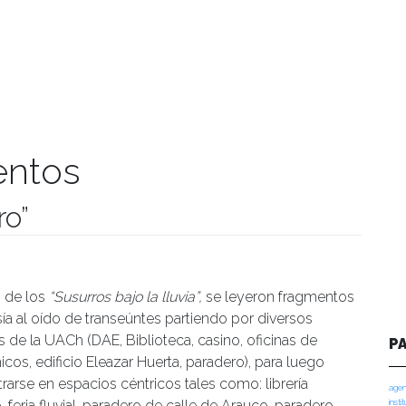
entos
ro”
manidades
s de los
“Susurros bajo la lluvia”,
se leyeron fragmentos
ía al oído de transeúntes partiendo por diversos
s de la UACh (DAE, Biblioteca, casino, oficinas de
P
cos, edificio Eleazar Huerta, paradero), para luego
rarse en espacios céntricos tales como: librería
agen
feria fluvial, paradero de calle de Arauco, paradero
insti