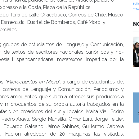
insti
xpresso a la Costa, Plaza de la República,
vinc
stado, feria de calle Chacabuco, Correos de Chile, Museo
e Esmeralda, Cuartel de Bomberos, Café Moro, y
N
rciales.
a 5 grupos de estudiantes de Lenguaje y Comunicación,
n de textos de escritores nacionales canónicos y no-
esía Hispanoamericana: metatextos, impartida por la
los
“Microcuentos en Micro”,
a cargo de estudiantes del
las carreras de Lenguaje y Comunicación, Periodismo y
ores ambulantes que suben a ofrecer sus productos a
 microcuentos de su propia autoría trabajados en la
fasis en creadores del sur y locales: Maha Vial, Pedro
Pedro Araya, Sergio Mansilla, Omar Lara, Jorge Teillier,
i, Eduardo Galeano, Jaime Sabines, Guillermo Cabrera
a. Fueron alrededor de 20 máquinas las visitadas,