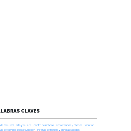
ALABRAS CLAVES
da facultad
arte y cultura
centro de noticias
conferencias y charlas
facultad
tuto de ciencias de la educación
instituto de historia y ciencias sociales