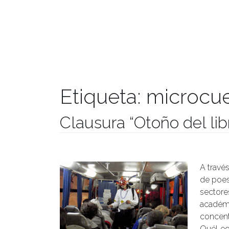
Etiqueta:
microcu
Clausura “Otoño del lib
Publicado el
11/07/2018
- Facultad de Filosofía y Hu
A travé
de poes
sectore
académi
concent
QuéLeo, 