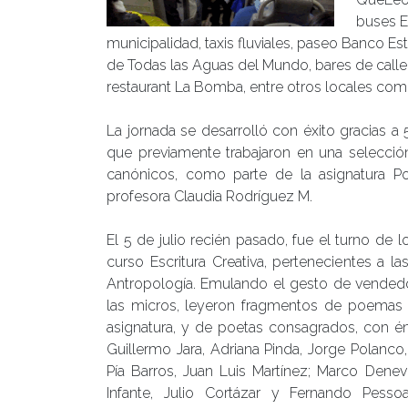
buses E
municipalidad, taxis fluviales, paseo Banco E
de Todas las Aguas del Mundo, bares de call
restaurant La Bomba, entre otros locales come
La jornada se desarrolló con éxito gracias 
que previamente trabajaron en una selecció
canónicos, como parte de la asignatura Po
profesora Claudia Rodríguez M.
El 5 de julio recién pasado, fue el turno de 
curso Escritura Creativa, pertenecientes a 
Antropología. Emulando el gesto de vended
las micros, leyeron fragmentos de poemas y
asignatura, y de poetas consagrados, con én
Guillermo Jara, Adriana Pinda, Jorge Polanco, 
Pía Barros, Juan Luis Martínez; Marco Denev
Infante, Julio Cortázar y Fernando Pesso