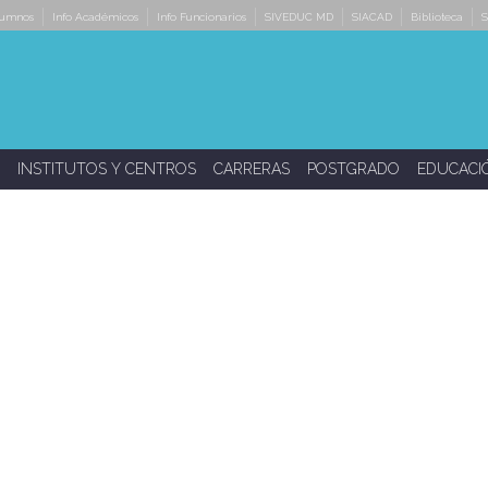
lumnos
Info Académicos
Info Funcionarios
SIVEDUC MD
SIACAD
Biblioteca
S
INSTITUTOS Y CENTROS
CARRERAS
POSTGRADO
EDUCACI