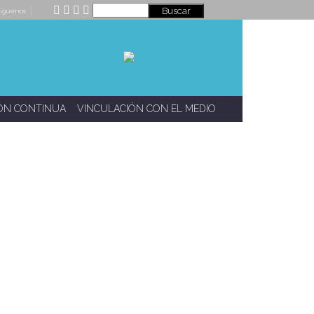
íguenos
ÓN CONTINUA
VINCULACIÓN CON EL MEDIO