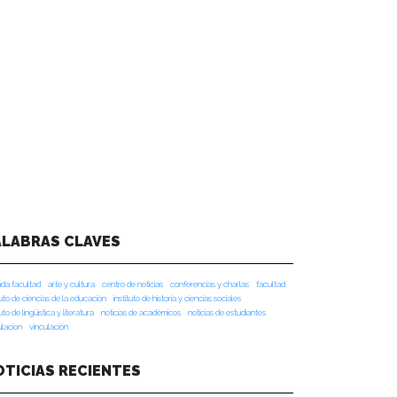
ALABRAS CLAVES
da facultad
arte y cultura
centro de noticias
conferencias y charlas
facultad
tuto de ciencias de la educación
instituto de historia y ciencias sociales
tuto de lingüística y literatura
noticias de académicos
noticias de estudiantes
ulacion
vinculación
OTICIAS RECIENTES