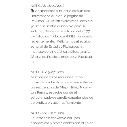
NOTICIAS 28/07/2026
📚 Anunciamos a nuestra comunidad
universitaria que en la página de
Revistas UACh (http://revistas.uach.cl/),
ya se encuentra disponible para su
lectura y descarga la edición del n° 77
de Estudios Filológicos (EFIL), publicado
recientemente. Felicitamos al equipo
editorial de Estudios Filológicos, al
Instituto de Lingüística y Literatura, la
Oficina de Publicaciones de la Facultad
[…]
NOTICIAS 15/07/2026
Muchos de estos recursos fueron
implementados durante el semestre en
las residencias de Mejor Niñez Nidal y
Las Parras, espacios donde el
estudiantado desarrolló experiencias de
aprendizaje y acompañamiento.
NOTICIAS 14/07/2026
La instancia convocó a equipos
académicos y profesionales con el fin de